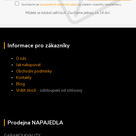
Souhlasím se
zpracováním osobních údajů
za účelem rozesílky newsletteru.
Můžete se kdykoli odhlásit. Zasíláme jednou za 14 dní.
Informace pro zákazníky
O nás
Jak nakupovat
Obchodní podmínky
Kontakty
Blog
Vrátit zboží
- odstoupení od smlouvy
Prodejna NAPAJEDLA
GARANCE KVALITY