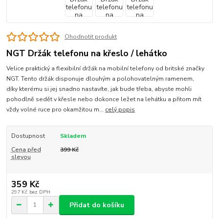
Ohodnotit produkt
NGT Držák telefonu na křeslo / lehátko
Velice praktický a flexibilní držák na mobilní telefony od britské značky
NGT. Tento držák disponuje dlouhým a polohovatelným ramenem,
díky kterému si jej snadno nastavíte, jak bude třeba, abyste mohli
pohodlně sedět v křesle nebo dokonce ležet na lehátku a přitom mít
vždy volné ruce pro okamžitou m...
celý popis
Dostupnost
Skladem
Cena před
399 Kč
slevou
359 Kč
297 Kč
bez DPH
Přidat do košíku