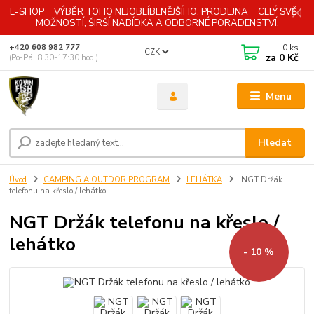
E-SHOP = VÝBĚR TOHO NEJOBLÍBENĚJŠÍHO. PRODEJNA = CELÝ SVĚT
MOŽNOSTÍ, ŠIRŠÍ NABÍDKA A ODBORNÉ PORADENSTVÍ.
0
ks
+420 608 982 777
CZK
za
0 Kč
(Po-Pá, 8:30-17:30 hod.)
Menu
Hledat
Úvod
CAMPING A OUTDOR PROGRAM
LEHÁTKA
NGT Držák
telefonu na křeslo / lehátko
NGT Držák telefonu na křeslo /
lehátko
- 10 %