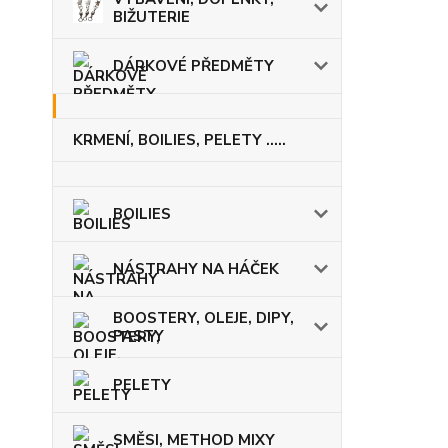
BIŽUTERIE
DÁRKOVÉ PŘEDMĚTY
KRMENÍ, BOILIES, PELETY .....
BOILIES
NÁSTRAHY NA HÁČEK
BOOSTERY, OLEJE, DIPY,
PASTY
PELETY
SMĚSI, METHOD MIXY