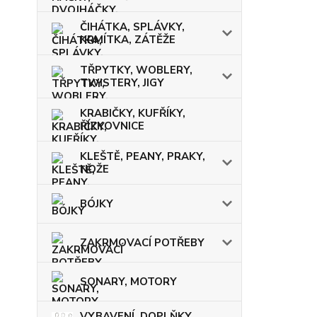
ČIHÁTKA, SPLÁVKY,
KRMÍTKA, ZÁTĚŽE
TŘPYTKY, WOBLERY,
TWISTERY, JIGY
KRABIČKY, KUFŘÍKY,
ŘÍZKOVNICE
KLEŠTĚ, PEANY, PRAKY,
NOŽE
BÓJKY
ZAKRMOVACÍ POTŘEBY
SONARY, MOTORY
VYBAVENÍ, DOPLŇKY,