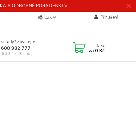
ÍDKA A ODBORNÉ PORADENSTVÍ.
Přihlášení
CZK
 si rady? Zavolejte.
0
ks
 608 982 777
za
0 Kč
, 8:30-17:30 hod.)