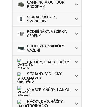
CAMPING A OUTDOR
PROGRAM
SIGNALIZÁTORY,
SWINGERY
PODBĚRÁKY, VEZÍRKY,
ČEŘENY
PODLOŽKY, VANIČKY,
VÁŽENÍ
BATOHY, OBALY, TAŠKY
STOJANY, VIDLIČKY,
HRAZDY
VLASCE, ŠŇŮRY, LANKA
HÁČKY, DVOJHÁČKY,
TROJHÁČKY