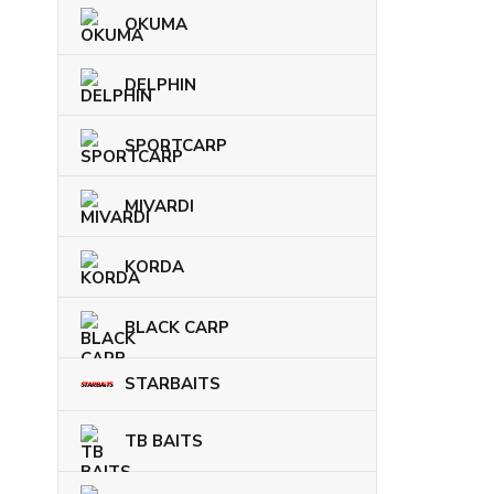
OKUMA
DELPHIN
SPORTCARP
MIVARDI
KORDA
BLACK CARP
STARBAITS
TB BAITS