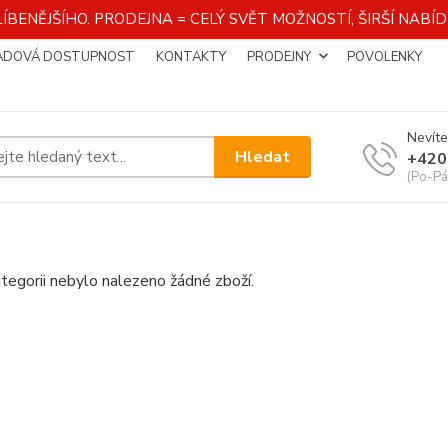
ÍBENĚJŠÍHO. PRODEJNA = CELÝ SVĚT MOŽNOSTÍ, ŠIRŠÍ NAB
ADOVÁ DOSTUPNOST
KONTAKTY
PRODEJNY
POVOLENKY
Nevíte
Hledat
+420
(Po-Pá
tegorii nebylo nalezeno žádné zboží.