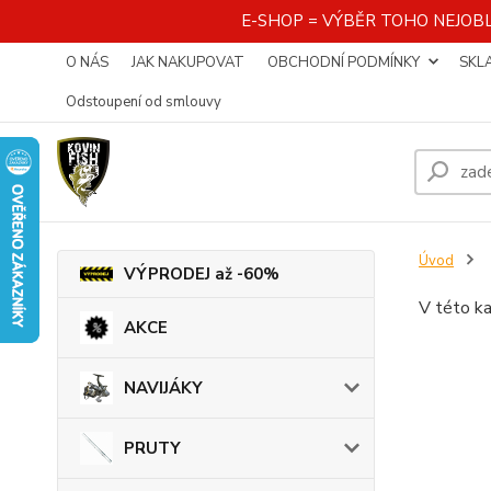
E-SHOP = VÝBĚR TOHO NEJOBL
O NÁS
JAK NAKUPOVAT
OBCHODNÍ PODMÍNKY
SKL
Odstoupení od smlouvy
Úvod
VÝPRODEJ až -60%
V této ka
AKCE
NAVIJÁKY
PRUTY