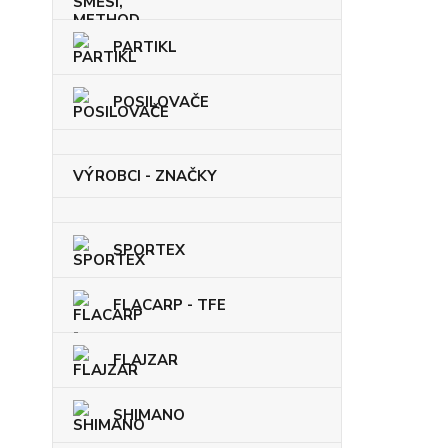
PARTIKL
POSILOVAČE
VÝROBCI - ZNAČKY
SPORTEX
FLACARP - TFE
FLAJZAR
SHIMANO