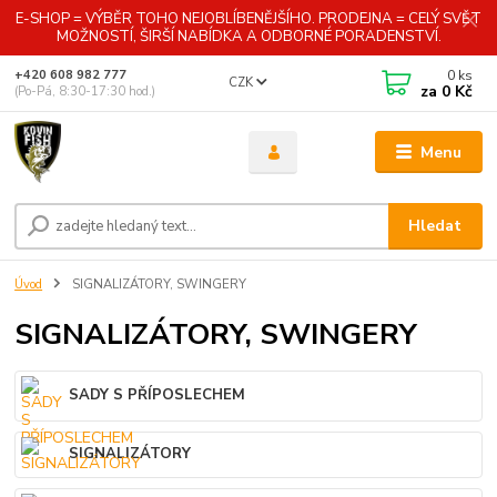
E-SHOP = VÝBĚR TOHO NEJOBLÍBENĚJŠÍHO. PRODEJNA = CELÝ SVĚT
MOŽNOSTÍ, ŠIRŠÍ NABÍDKA A ODBORNÉ PORADENSTVÍ.
0
ks
+420 608 982 777
CZK
za
0 Kč
(Po-Pá, 8:30-17:30 hod.)
Menu
Hledat
Úvod
SIGNALIZÁTORY, SWINGERY
SIGNALIZÁTORY, SWINGERY
SADY S PŘÍPOSLECHEM
SIGNALIZÁTORY