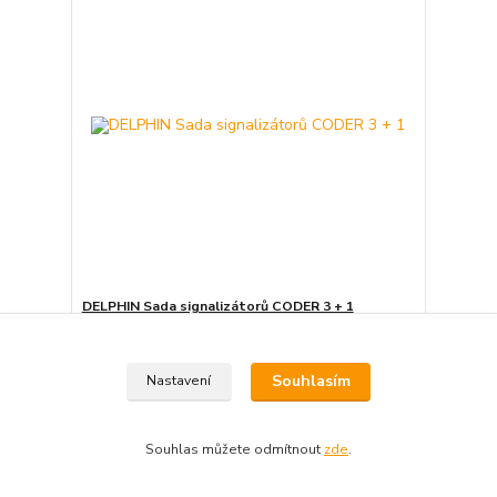
DELPHIN Sada signalizátorů CODER 3 + 1
3 425 Kč
Ušetříte 1 050 Kč
(- 31 %)
2 375 Kč
Souhlasím
Nastavení
Skladem
1 963 Kč
bez DPH
Přidat do košíku
Souhlas můžete odmítnout
zde
.