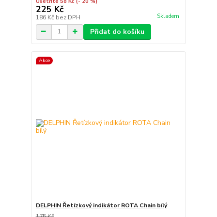
Ušetříte 58 Kč
(- 20 %)
225 Kč
Skladem
186 Kč
bez DPH
Přidat do košíku
Akce
DELPHIN Řetízkový indikátor ROTA Chain bílý
175 Kč