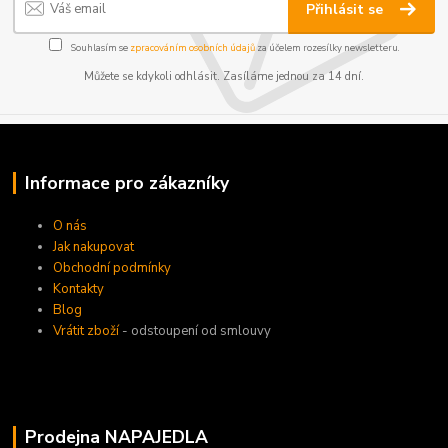
Přihlásit se
Souhlasím se
zpracováním osobních údajů
za účelem rozesílky newsletteru.
Můžete se kdykoli odhlásit. Zasíláme jednou za 14 dní.
Informace pro zákazníky
O nás
Jak nakupovat
Obchodní podmínky
Kontakty
Blog
Vrátit zboží
- odstoupení od smlouvy
Prodejna NAPAJEDLA