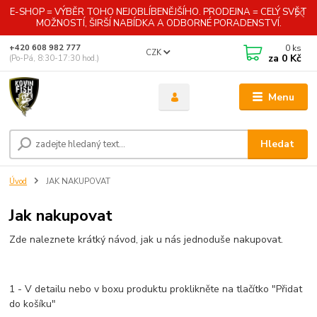
E-SHOP = VÝBĚR TOHO NEJOBLÍBENĚJŠÍHO. PRODEJNA = CELÝ SVĚT
MOŽNOSTÍ, ŠIRŠÍ NABÍDKA A ODBORNÉ PORADENSTVÍ.
0
ks
+420 608 982 777
CZK
za
0 Kč
(Po-Pá, 8:30-17:30 hod.)
Menu
Hledat
Úvod
JAK NAKUPOVAT
Jak nakupovat
Zde naleznete krátký návod, jak u nás jednoduše nakupovat.
1 - V detailu nebo v boxu produktu proklikněte na tlačítko "Přidat
do košíku"