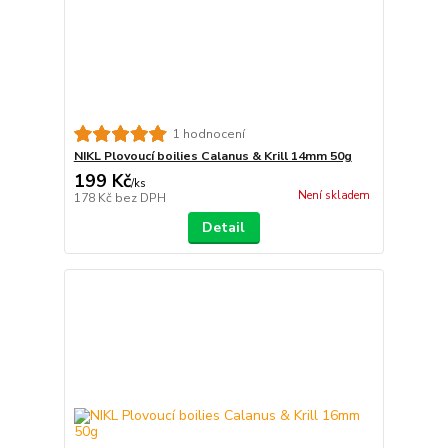
1 hodnocení
NIKL Plovoucí boilies Calanus & Krill 14mm 50g
199 Kč
/
ks
Není skladem
178 Kč
bez DPH
Detail