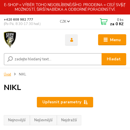
E-SHOP = VÝBĚR TOHO NEJOBLÍBENĚJŠÍHO. PRODEJNA = CELÝ SVĚT
MOŽNOSTÍ, ŠIRŠÍ NABÍDKA A ODBORNÉ PORADENSTVÍ.
0
ks
+420 608 982 777
CZK
za
0 Kč
(Po-Pá, 8:30-17:30 hod.)
Menu
Hledat
Úvod
NIKL
NIKL
Upřesnit parametry
Nejnovější
Nejlevnější
Nejdražší