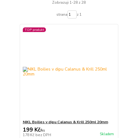
Zobrazuji 1-28 z 28
strana
z 1
TOP produkt
NIKL Boilies v dipu Calanus & Krill 250ml 20mm
199 Kč
/
ks
Skladem
178 Kč
bez DPH