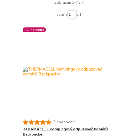
Zobrazuji 1-7 z 7
strana
z 1
TOP produkt
2 hodnocení
THERMACELL Kempingový odpuzovač komárů
Backpacker