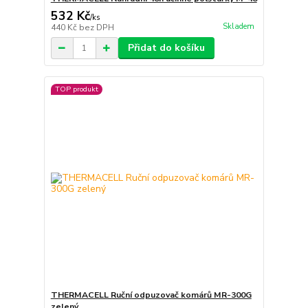
532 Kč
/
ks
Skladem
440 Kč
bez DPH
Přidat do košíku
TOP produkt
THERMACELL Ruční odpuzovač komárů MR-300G
zelený