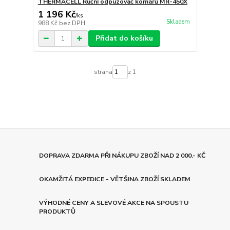
THERMACELL Ruční odpuzovač komárů MR-450X
1 196 Kč
/
ks
Skladem
988 Kč
bez DPH
Přidat do košíku
strana
z 1
DOPRAVA ZDARMA PŘI NÁKUPU ZBOŽÍ NAD 2 000.- KČ
OKAMŽITÁ EXPEDICE - VĚTŠINA ZBOŽÍ SKLADEM
VÝHODNÉ CENY A SLEVOVÉ AKCE NA SPOUSTU
PRODUKTŮ