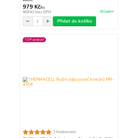
979 Kč
/
ks
Skladem
809 Kč
bez DPH
Přidat do košíku
TOP produkt
1 hodnocení