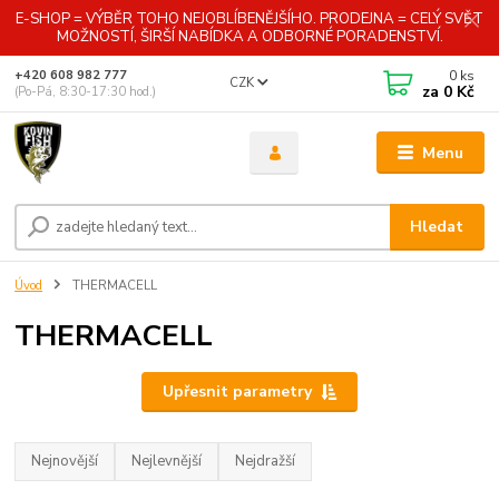
E-SHOP = VÝBĚR TOHO NEJOBLÍBENĚJŠÍHO. PRODEJNA = CELÝ SVĚT
MOŽNOSTÍ, ŠIRŠÍ NABÍDKA A ODBORNÉ PORADENSTVÍ.
0
ks
+420 608 982 777
CZK
za
0 Kč
(Po-Pá, 8:30-17:30 hod.)
Menu
Hledat
Úvod
THERMACELL
THERMACELL
Upřesnit parametry
Nejnovější
Nejlevnější
Nejdražší