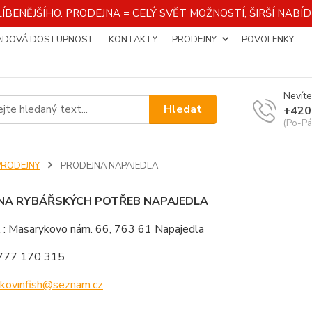
ÍBENĚJŠÍHO. PRODEJNA = CELÝ SVĚT MOŽNOSTÍ, ŠIRŠÍ NAB
ADOVÁ DOSTUPNOST
KONTAKTY
PRODEJNY
POVOLENKY
Nevíte
Hledat
+420
(Po-Pá
PRODEJNY
PRODEJNA NAPAJEDLA
NA RYBÁŘSKÝCH POTŘEB NAPAJEDLA
 Masarykovo nám. 66, 763 61 Napajedla
 777 170 315
kovinfish@seznam.cz