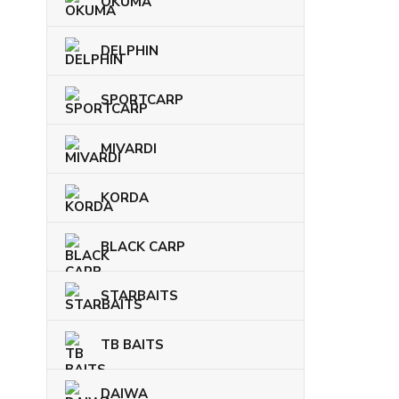
OKUMA
DELPHIN
SPORTCARP
MIVARDI
KORDA
BLACK CARP
STARBAITS
TB BAITS
DAIWA