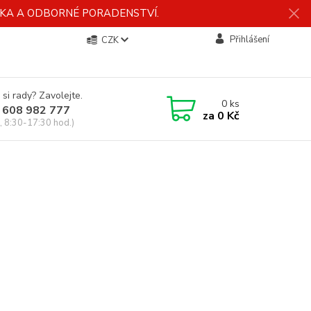
ÍDKA A ODBORNÉ PORADENSTVÍ.
Přihlášení
CZK
 si rady? Zavolejte.
0
ks
 608 982 777
za
0 Kč
, 8:30-17:30 hod.)