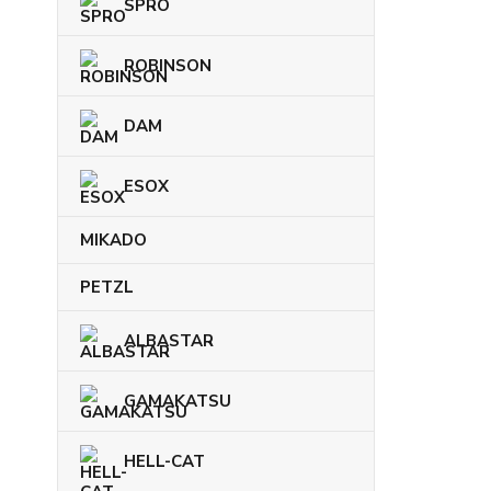
SPRO
ROBINSON
DAM
ESOX
MIKADO
PETZL
ALBASTAR
GAMAKATSU
HELL-CAT