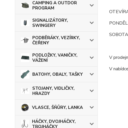
CAMPING A OUTDOR
PROGRAM
OTEVÍRA
SIGNALIZÁTORY,
PONDĚLÍ -
SWINGERY
SOBOTA : 
PODBĚRÁKY, VEZÍRKY,
ČEŘENY
PODLOŽKY, VANIČKY,
V prodejn
VÁŽENÍ
V nabídce
BATOHY, OBALY, TAŠKY
STOJANY, VIDLIČKY,
HRAZDY
VLASCE, ŠŇŮRY, LANKA
HÁČKY, DVOJHÁČKY,
TROJHÁČKY