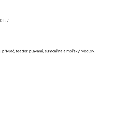
 h. /
 přívlač, feeder, plavaná, sumcařina a mořský rybolov.