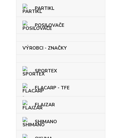
PARTIKL
POSILOVAČE
VÝROBCI - ZNAČKY
SPORTEX
FLACARP - TFE
FLAJZAR
SHIMANO