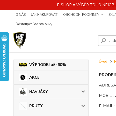
E-SHOP = VÝBĚR TOHO NEJOBL
O NÁS
JAK NAKUPOVAT
OBCHODNÍ PODMÍNKY
SKL
Odstoupení od smlouvy
Úvod
VÝPRODEJ až -60%
PRODEJ
AKCE
ADRESA :
NAVIJÁKY
MOBIL :
E-MAIL :
PRUTY