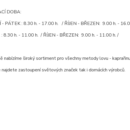
CÍ DOBA:
 PÁTEK : 8.30 h. - 17.00 h. / ŘÍJEN - BŘEZEN: 9.00 h. - 16.00
8.30 h. - 11.00 h. / ŘÍJEN - BŘEZEN: 9.00 h. - 11.00 h. /
ě nabízíme široký sortiment pro všechny metody lovu - kaprařinu,
 najdete zastoupení světových značek tak i domácích výrobců.