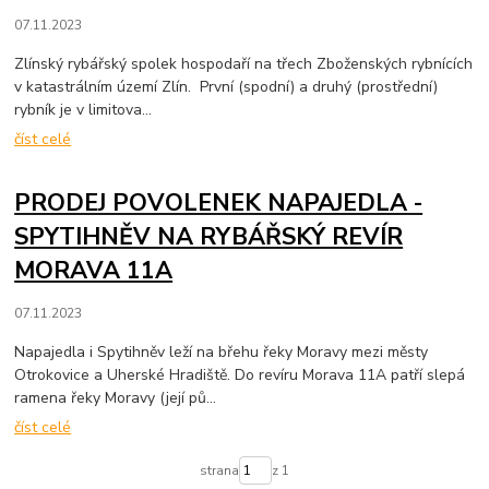
07.11.2023
Zlínský rybářský spolek hospodaří na třech Zboženských rybnících
v katastrálním území Zlín. První (spodní) a druhý (prostřední)
rybník je v limitova...
číst celé
PRODEJ POVOLENEK NAPAJEDLA -
SPYTIHNĚV NA RYBÁŘSKÝ REVÍR
MORAVA 11A
07.11.2023
Napajedla i Spytihněv leží na břehu řeky Moravy mezi městy
Otrokovice a Uherské Hradiště. Do revíru Morava 11A patří slepá
ramena řeky Moravy (její pů...
číst celé
strana
z 1