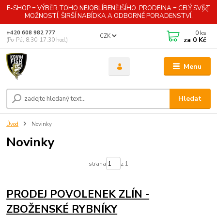
E-SHOP = VÝBĚR TOHO NEJOBLÍBENĚJŠÍHO. PRODEJNA = CELÝ SVĚT
MOŽNOSTÍ, ŠIRŠÍ NABÍDKA A ODBORNÉ PORADENSTVÍ.
0
ks
+420 608 982 777
CZK
za
0 Kč
(Po-Pá, 8:30-17:30 hod.)
Menu
Hledat
Úvod
Novinky
Novinky
strana
z 1
PRODEJ POVOLENEK ZLÍN -
ZBOŽENSKÉ RYBNÍKY