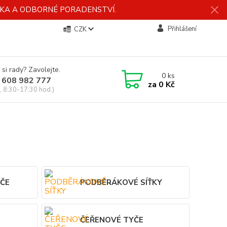
ÍDKA A ODBORNÉ PORADENSTVÍ.
Přihlášení
CZK
 si rady? Zavolejte.
0
ks
 608 982 777
za
0 Kč
, 8:30-17:30 hod.)
ČE
PODBĚRÁKOVÉ SÍŤKY
ČEŘENOVÉ TYČE