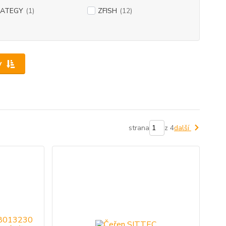
ATEGY
(1)
ZFISH
(12)
y
strana
z 4
další