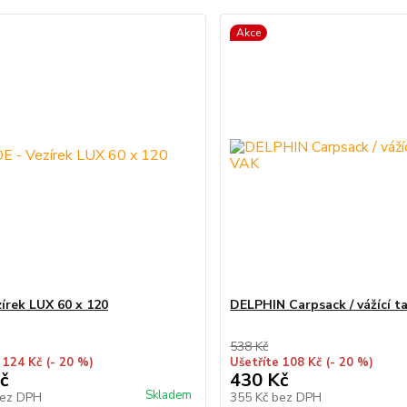
Akce
zírek LUX 60 x 120
DELPHIN Carpsack / vážící t
538 Kč
 124 Kč
(- 20 %)
Ušetříte 108 Kč
(- 20 %)
č
430 Kč
Skladem
ez DPH
355 Kč
bez DPH