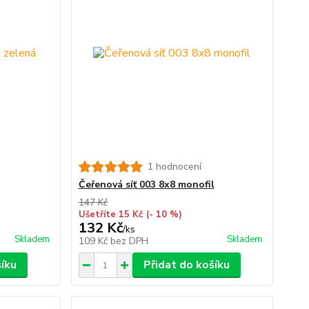
1 hodnocení
Čeřenová síť 003 8x8 monofil
147 Kč
Ušetříte 15 Kč
(- 10 %)
132 Kč
/
ks
Skladem
Skladem
109 Kč
bez DPH
šíku
Přidat do košíku