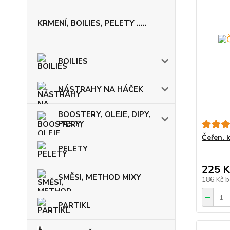
KRMENÍ, BOILIES, PELETY .....
BOILIES
NÁSTRAHY NA HÁČEK
BOOSTERY, OLEJE, DIPY,
PASTY
Čeřen. 
PELETY
225 K
SMĚSI, METHOD MIXY
186 Kč
b
PARTIKL