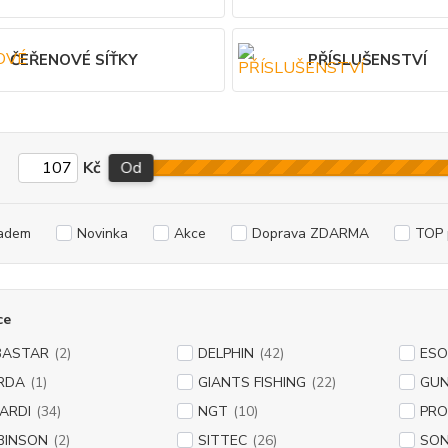
ČEŘENOVÉ SÍŤKY
PŘÍSLUŠENSTVÍ
Kč
Od
adem
Novinka
Akce
Doprava ZDARMA
TOP 
ce
BASTAR
(2)
DELPHIN
(42)
ESO
RDA
(1)
GIANTS FISHING
(22)
GUN
ARDI
(34)
NGT
(10)
PRO
BINSON
(2)
SITTEC
(26)
SO