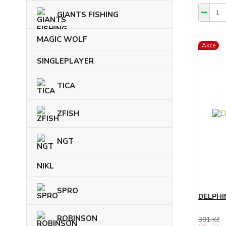
GIANTS FISHING
MAGIC WOLF
Akce
SINGLEPLAYER
TICA
ZFISH
NGT
NIKL
SPRO
DELPHI
ROBINSON
391 Kč