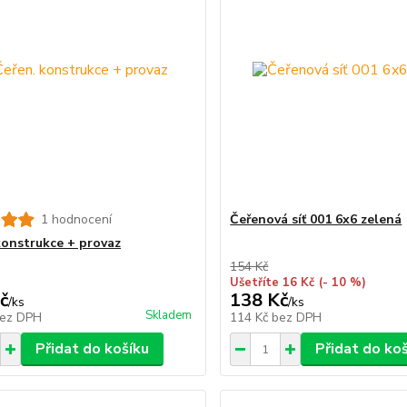
1 hodnocení
Čeřenová síť 001 6x6 zelená
konstrukce + provaz
154 Kč
Ušetříte 16 Kč
(- 10 %)
č
138 Kč
/
ks
/
ks
Skladem
ez DPH
114 Kč
bez DPH
Přidat do košíku
Přidat do ko