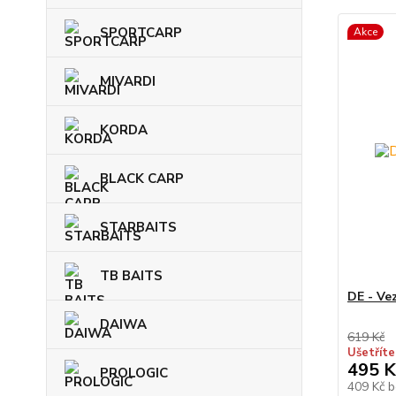
SPORTCARP
Akce
MIVARDI
KORDA
BLACK CARP
STARBAITS
TB BAITS
DE - Ve
DAIWA
619 Kč
Ušetříte
495 K
PROLOGIC
409 Kč
b