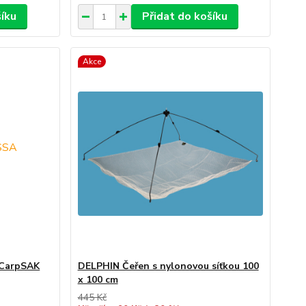
šíku
Přidat do košíku
Akce
 CarpSAK
DELPHIN Čeřen s nylonovou síťkou 100
x 100 cm
445 Kč