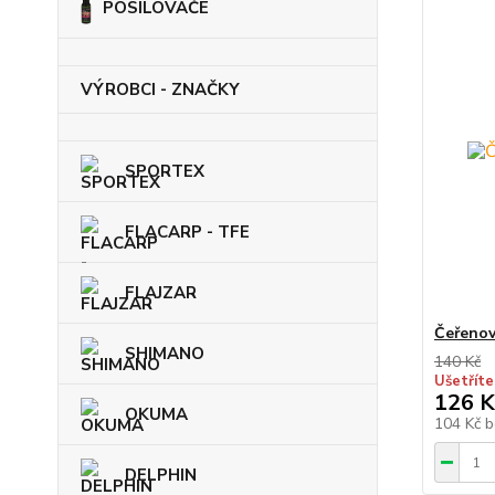
POSILOVAČE
VÝROBCI - ZNAČKY
SPORTEX
FLACARP - TFE
FLAJZAR
Čeřenov
SHIMANO
140 Kč
Ušetříte
126 K
OKUMA
104 Kč
b
DELPHIN