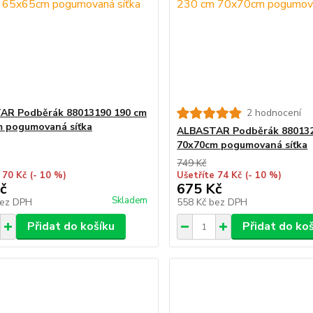
AR Podběrák 88013190 190 cm
2 hodnocení
 pogumovaná síťka
ALBASTAR Podběrák 880132
70x70cm pogumovaná síťka
749 Kč
 70 Kč
(- 10 %)
Ušetříte 74 Kč
(- 10 %)
č
675 Kč
Skladem
ez DPH
558 Kč
bez DPH
Přidat do košíku
Přidat do ko