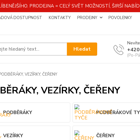
ÍBENĚJŠÍHO. PRODEJNA = CELÝ SVĚT MOŽNOSTÍ, ŠIRŠÍ NAB
ADOVÁ DOSTUPNOST
KONTAKTY
PRODEJNY
POVOLENKY
Nevíte
Hledat
+420
(Po-Pá
PODBĚRÁKY, VEZÍRKY, ČEŘENY
BĚRÁKY, VEZÍRKY, ČEŘENY
PODBĚRÁKY
PODBĚRÁKOVÉ TY
VEZÍRKY
ČEŘENY