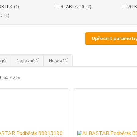
ORTEX
(1)
STARBAITS
(2)
STR
O
(1)
Upřesnit parametr
jší
Nejlevnější
Nejdražší
1-60 z 219