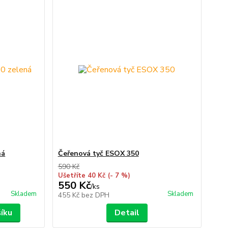
ná
Čeřenová tyč ESOX 350
590 Kč
Ušetříte 40 Kč
(- 7 %)
550 Kč
/
ks
Skladem
Skladem
455 Kč
bez DPH
šíku
Detail