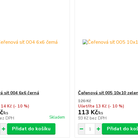
á síť 004 6x6 černá
Čeřenová síť 005 10x10 zele
126 Kč
 14 Kč
(- 10 %)
Ušetříte 13 Kč
(- 10 %)
č
113 Kč
/
ks
/
ks
Skladem
ez DPH
93 Kč
bez DPH
Přidat do košíku
Přidat do ko