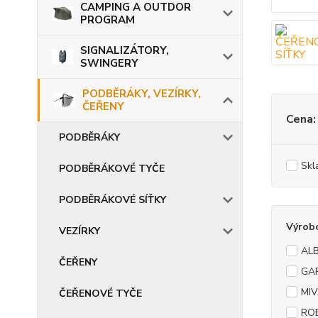
CAMPING A OUTDOR
PROGRAM
SIGNALIZÁTORY,
SWINGERY
PODBĚRÁKY, VEZÍRKY,
ČEŘENY
Cena:
PODBĚRÁKY
Skl
PODBĚRÁKOVÉ TYČE
PODBĚRÁKOVÉ SÍŤKY
Výrob
VEZÍRKY
AL
ČEŘENY
GA
MIV
ČEŘENOVÉ TYČE
RO