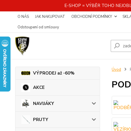
E-SHOP = VÝBĚR TOHO NEJOBL
O NÁS
JAK NAKUPOVAT
OBCHODNÍ PODMÍNKY
SKL
Odstoupení od smlouvy
Úvod
VÝPRODEJ až -60%
POD
AKCE
NAVIJÁKY
PRUTY