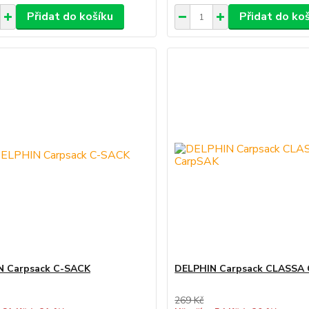
Přidat do košíku
Přidat do ko
N Carpsack C-SACK
DELPHIN Carpsack CLASSA
269 Kč