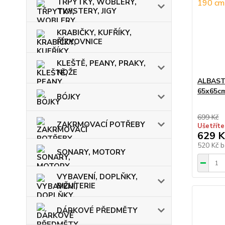
TŘPYTKY, WOBLERY,
TWISTERY, JIGY
KRABIČKY, KUFŘÍKY,
ŘÍZKOVNICE
KLEŠTĚ, PEANY, PRAKY,
NOŽE
ALBAST
65x65cm
BÓJKY
699 Kč
ZAKRMOVACÍ POTŘEBY
Ušetříte
629 K
520 Kč
b
SONARY, MOTORY
VYBAVENÍ, DOPLŇKY,
BIŽUTERIE
DÁRKOVÉ PŘEDMĚTY