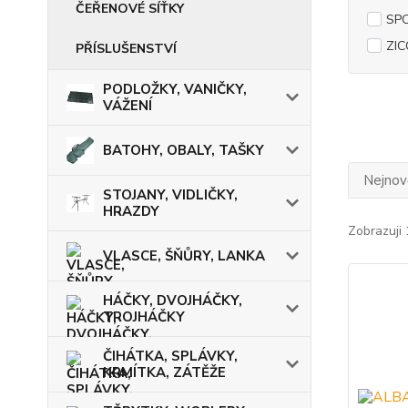
ČEŘENOVÉ SÍŤKY
SP
ZIC
PŘÍSLUŠENSTVÍ
PODLOŽKY, VANIČKY,
VÁŽENÍ
BATOHY, OBALY, TAŠKY
Nejnově
STOJANY, VIDLIČKY,
HRAZDY
Zobrazuji 
VLASCE, ŠŇŮRY, LANKA
HÁČKY, DVOJHÁČKY,
TROJHÁČKY
ČIHÁTKA, SPLÁVKY,
KRMÍTKA, ZÁTĚŽE