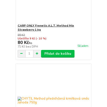
CARP ONLY Frenetic A.L.T. Method Mix
Strawberry 1 kg
89 Kč
Ušetříte 9 Kč
(- 10 %)
80 Kč
/
ks
Skladem
71 Kč
bez DPH
Přidat do košíku