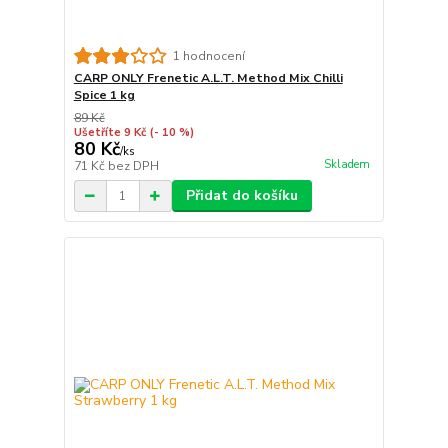
1 hodnocení
CARP ONLY Frenetic A.L.T. Method Mix Chilli
Spice 1 kg
89 Kč
Ušetříte 9 Kč
(- 10 %)
80 Kč
/
ks
Skladem
71 Kč
bez DPH
Přidat do košíku