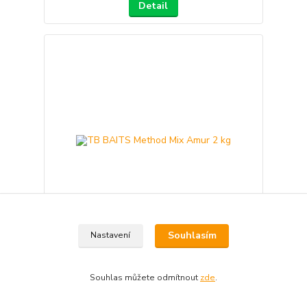
Detail
Souhlasím
Nastavení
TB BAITS Method Mix Amur 2 kg
299 Kč
/
ks
Souhlas můžete odmítnout
zde
.
Skladem
267 Kč
bez DPH
Přidat do košíku