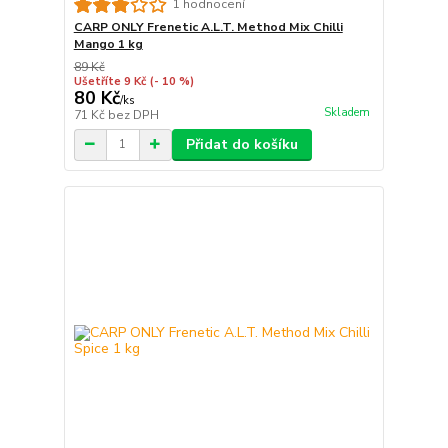
1 hodnocení
CARP ONLY Frenetic A.L.T. Method Mix Chilli
Mango 1 kg
89 Kč
Ušetříte 9 Kč
(- 10 %)
80 Kč
/
ks
Skladem
71 Kč
bez DPH
Přidat do košíku