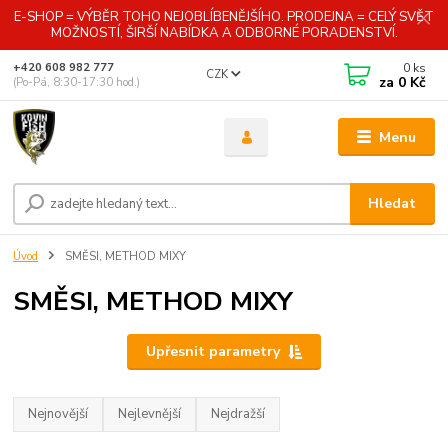
E-SHOP = VÝBĚR TOHO NEJOBLÍBENĚJŠÍHO. PRODEJNA = CELÝ SVĚT
MOŽNOSTÍ, ŠIRŠÍ NABÍDKA A ODBORNÉ PORADENSTVÍ.
0
ks
+420 608 982 777
CZK
za
0 Kč
(Po-Pá, 8:30-17:30 hod.)
Menu
Hledat
Úvod
SMĚSI, METHOD MIXY
SMĚSI, METHOD MIXY
Upřesnit parametry
Nejnovější
Nejlevnější
Nejdražší