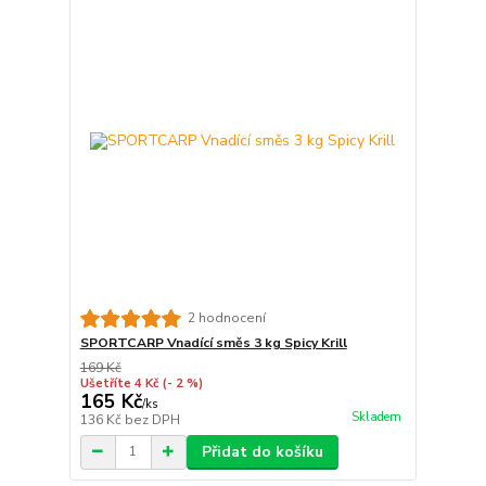
2 hodnocení
SPORTCARP Vnadící směs 3 kg Spicy Krill
169 Kč
Ušetříte 4 Kč
(- 2 %)
165 Kč
/
ks
Skladem
136 Kč
bez DPH
Přidat do košíku