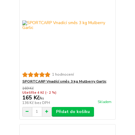
1 hodnocení
SPORTCARP Vnadící směs 3 kg Mulberry Garlic
169 Kč
Ušetříte 4 Kč
(- 2 %)
165 Kč
/
ks
Skladem
136 Kč
bez DPH
Přidat do košíku