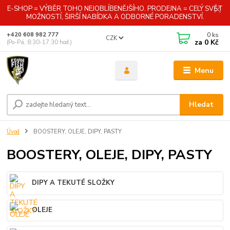
E-SHOP = VÝBĚR TOHO NEJOBLÍBENĚJŠÍHO. PRODEJNA = CELÝ SVĚT
MOŽNOSTÍ, ŠIRŠÍ NABÍDKA A ODBORNÉ PORADENSTVÍ.
0
ks
+420 608 982 777
CZK
za
0 Kč
(Po-Pá, 8:30-17:30 hod.)
Menu
Hledat
Úvod
BOOSTERY, OLEJE, DIPY, PASTY
BOOSTERY, OLEJE, DIPY, PASTY
DIPY A TEKUTÉ SLOŽKY
OLEJE