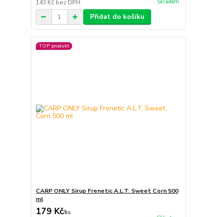
Skladem
143 Kč
bez DPH
Přidat do košíku
TOP produkt
CARP ONLY Sirup Frenetic A.L.T. Sweet Corn 500
ml
179 Kč
/
ks