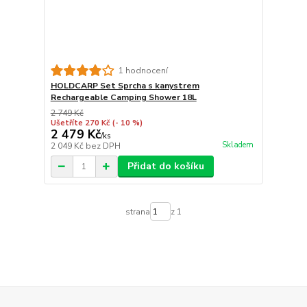
1 hodnocení
HOLDCARP Set Sprcha s kanystrem
Rechargeable Camping Shower 18L
2 749 Kč
Ušetříte 270 Kč
(- 10 %)
2 479 Kč
/
ks
Skladem
2 049 Kč
bez DPH
Přidat do košíku
strana
z 1