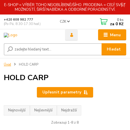
E-SHOP = VÝBĚR TOHO NEJOBLÍBENĚJŠÍHO. PRODEJNA = CELÝ SVĚT
MOŽNOSTÍ, ŠIRŠÍ NABÍDKA A ODBORNÉ PORADENSTVÍ.
0
ks
+420 608 982 777
CZK
za
0 Kč
(Po-Pá, 8:30-17:30 hod.)
Menu
Hledat
Úvod
HOLD CARP
HOLD CARP
Upřesnit parametry
Nejnovější
Nejlevnější
Nejdražší
Zobrazuji 1-8 z 8