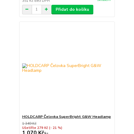
351 Kč
bez DPH
Přidat do košíku
HOLDCARP Čelovka SuperBright G&W Headlamp
1 349 Kč
Ušetříte 279 Kč
(- 21 %)
1 070 Kč
/
ks