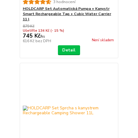
3 hodnocení
HOLDCARP Set Automatická Pumpa + Kanystr
Smart Rechargeable Tap + Cubic Water Carrier
11 l
879 Kč
Ušetříte 134 Kč
(- 15 %)
745 Kč
/
ks
Není skladem
616 Kč
bez DPH
Detail