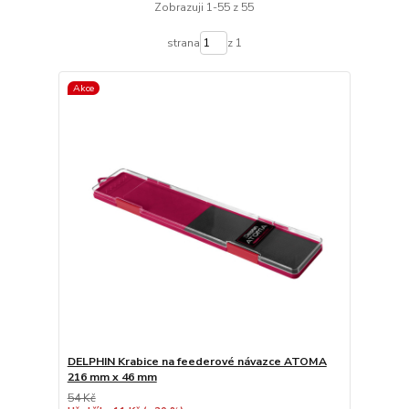
Zobrazuji 1-55 z 55
strana
z 1
Akce
DELPHIN Krabice na feederové návazce ATOMA
216 mm x 46 mm
54 Kč