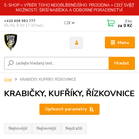
E-SHOP = VÝBĚR TOHO NEJOBLÍBENĚJŠÍHO. PRODEJNA = CELÝ SVĚT
MOŽNOSTÍ, ŠIRŠÍ NABÍDKA A ODBORNÉ PORADENSTVÍ.
0
ks
+420 608 982 777
CZK
za
0 Kč
(Po-Pá, 8:30-17:30 hod.)
Menu
Hledat
Úvod
KRABIČKY, KUFŘÍKY, ŘÍZKOVNICE
KRABIČKY, KUFŘÍKY, ŘÍZKOVNICE
Upřesnit parametry
Nejnovější
Nejlevnější
Nejdražší