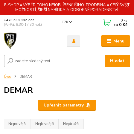
E-SHOP = VÝBĚR TOHO NEJOBLÍBENĚJŠÍHO. PRODEJNA = CELÝ SVĚT
MOŽNOSTÍ, ŠIRŠÍ NABÍDKA A ODBORNÉ PORADENSTVÍ.
0
ks
+420 608 982 777
CZK
za
0 Kč
(Po-Pá, 8:30-17:30 hod.)
Menu
Hledat
Úvod
DEMAR
DEMAR
Upřesnit parametry
Nejnovější
Nejlevnější
Nejdražší