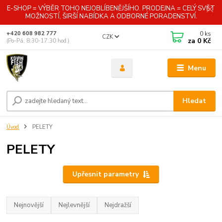
E-SHOP = VÝBĚR TOHO NEJOBLÍBENĚJŠÍHO. PRODEJNA = CELÝ SVĚT
MOŽNOSTÍ, ŠIRŠÍ NABÍDKA A ODBORNÉ PORADENSTVÍ.
0
ks
+420 608 982 777
CZK
za
0 Kč
(Po-Pá, 8:30-17:30 hod.)
Menu
Hledat
Úvod
PELETY
PELETY
Upřesnit parametry
Nejnovější
Nejlevnější
Nejdražší