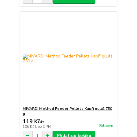
MIVARDI Method Feeder Pellets Kapří guláš 750
g
119 Kč
/
ks
Skladem
106 Kč
bez DPH
Přidat do košíku