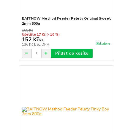
BAITNOW Method Feeder Pelety Original Sweet
2mm 800g
169 Kč
Ušetříte 17 Kč
(- 10 %)
152 Kč
/
ks
Skladem
136 Kč
bez DPH
Přidat do košíku