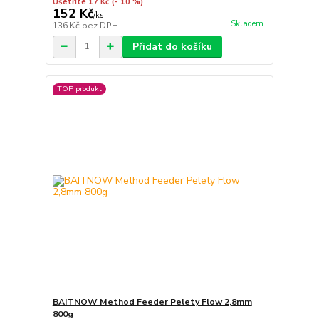
Ušetříte 17 Kč
(- 10 %)
152 Kč
/
ks
Skladem
136 Kč
bez DPH
Přidat do košíku
TOP produkt
BAITNOW Method Feeder Pelety Flow 2,8mm
800g