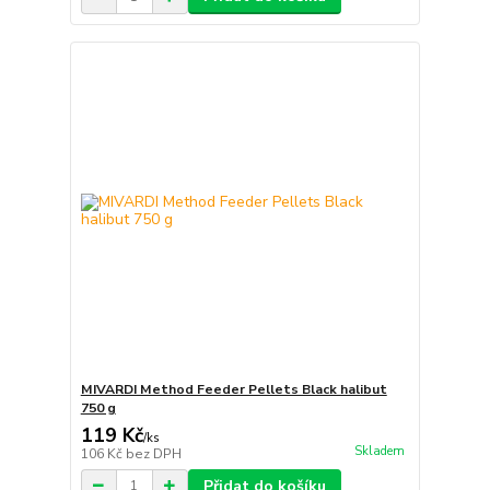
MIVARDI Method Feeder Pellets Black halibut
750 g
119 Kč
/
ks
Skladem
106 Kč
bez DPH
Přidat do košíku