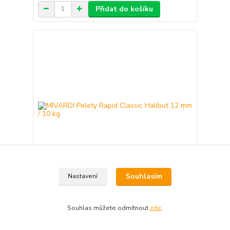
Přidat do košíku
Souhlasím
Nastavení
MIVARDI Pelety Rapid Classic Halibut 12 mm / 10
kg
Souhlas můžete odmítnout
zde
.
699 Kč
/
ks
Skladem
624 Kč
bez DPH