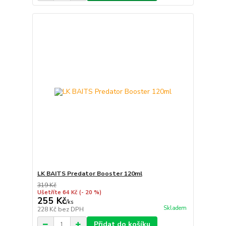
LK BAITS Predator Booster 120ml
319 Kč
Ušetříte 64 Kč
(- 20 %)
255 Kč
/
ks
Skladem
228 Kč
bez DPH
Přidat do košíku