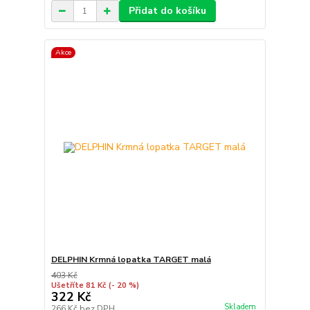
Přidat do košíku
Akce
DELPHIN Krmná lopatka TARGET malá
403 Kč
Ušetříte 81 Kč
(- 20 %)
322 Kč
Skladem
266 Kč
bez DPH