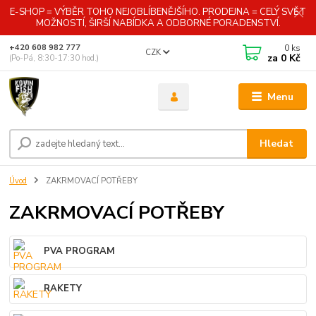
E-SHOP = VÝBĚR TOHO NEJOBLÍBENĚJŠÍHO. PRODEJNA = CELÝ SVĚT
MOŽNOSTÍ, ŠIRŠÍ NABÍDKA A ODBORNÉ PORADENSTVÍ.
0
ks
+420 608 982 777
CZK
za
0 Kč
(Po-Pá, 8:30-17:30 hod.)
Menu
Hledat
Úvod
ZAKRMOVACÍ POTŘEBY
ZAKRMOVACÍ POTŘEBY
PVA PROGRAM
RAKETY