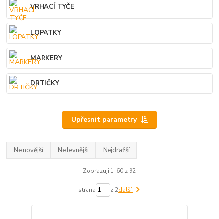
VRHACÍ TYČE
LOPATKY
MARKERY
DRTIČKY
Upřesnit parametry
Nejnovější
Nejlevnější
Nejdražší
Zobrazuji 1-60 z 92
strana
z 2
další