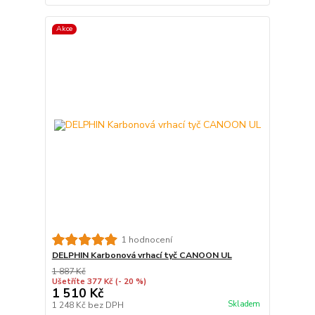
Akce
1 hodnocení
DELPHIN Karbonová vrhací tyč CANOON UL
1 887 Kč
Ušetříte 377 Kč
(- 20 %)
1 510 Kč
Skladem
1 248 Kč
bez DPH