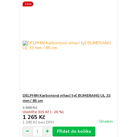
Akce
DELPHIN Karbonová vrhací tyč BUMERANG UL 33
mm / 85 cm
1 580 Kč
Ušetříte 315 Kč
(- 20 %)
1 265 Kč
Skladem
1 045 Kč
bez DPH
Přidat do košíku