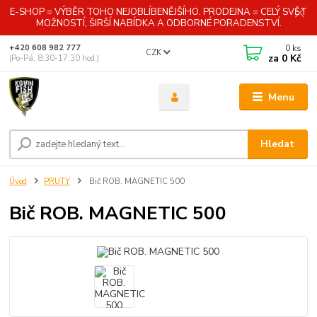
E-SHOP = VÝBĚR TOHO NEJOBLÍBENĚJŠÍHO. PRODEJNA = CELÝ SVĚT
MOŽNOSTÍ, ŠIRŠÍ NABÍDKA A ODBORNÉ PORADENSTVÍ.
0
ks
+420 608 982 777
CZK
za
0 Kč
(Po-Pá, 8:30-17:30 hod.)
Menu
Hledat
Úvod
PRUTY
Bič ROB. MAGNETIC 500
Bič ROB. MAGNETIC 500