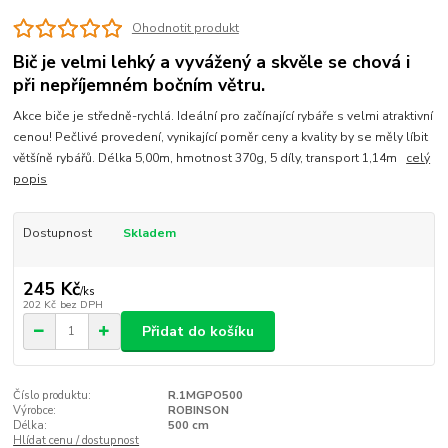
Ohodnotit produkt
Bič je velmi lehký a vyvážený a skvěle se chová i
při nepříjemném bočním větru.
Akce biče je středně-rychlá. Ideální pro začínající rybáře s velmi atraktivní
cenou! Pečlivé provedení, vynikající poměr ceny a kvality by se měly líbit
většíně rybářů. Délka 5,00m, hmotnost 370g, 5 díly, transport 1,14m
celý
popis
Dostupnost
Skladem
245 Kč
/
ks
202 Kč
bez DPH
Přidat do košíku
Číslo produktu:
R.1MGPO500
Výrobce:
ROBINSON
Délka:
500 cm
Hlídat cenu / dostupnost