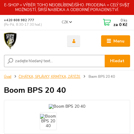
E-SHOP = VÝBĚR TOHO NEJOBLÍBENĚJŠÍHO. PRODEJNA = CELÝ SVĚT
MOŽNOSTÍ, ŠIRŠÍ NABÍDKA A ODBORNÉ PORADENSTVÍ.
0
ks
+420 608 982 777
CZK
za
0 Kč
(Po-Pá, 8:30-17:30 hod.)
Menu
Hledat
Úvod
ČIHÁTKA, SPLÁVKY, KRMÍTKA, ZÁTĚŽE
Boom BPS 20 40
Boom BPS 20 40