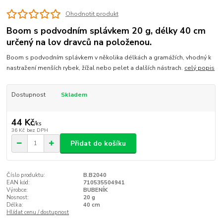
Ohodnotit produkt
Boom s podvodním splávkem 20 g, délky 40 cm
určený na lov dravců na položenou.
Boom s podvodním splávkem v několika délkách a gramážích, vhodný k
nastražení menších rybek, žížal nebo pelet a dalších nástrach.
celý popis
Dostupnost
Skladem
44 Kč
/
ks
36 Kč
bez DPH
Přidat do košíku
Číslo produktu:
B.B2040
EAN kód:
710535504941
Výrobce:
BUBENÍK
Nosnost:
20 g
Délka:
40 cm
Hlídat cenu / dostupnost