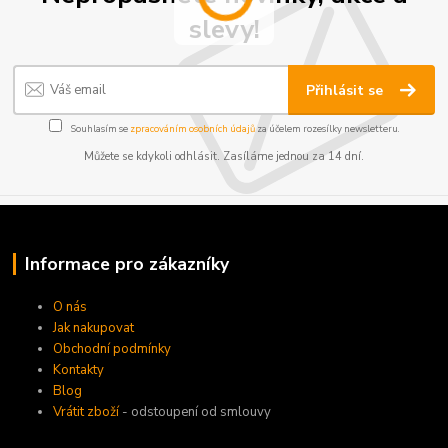
slevy!
Přihlásit se
Souhlasím se
zpracováním osobních údajů
za účelem rozesílky newsletteru.
Můžete se kdykoli odhlásit. Zasíláme jednou za 14 dní.
Informace pro zákazníky
O nás
Jak nakupovat
Obchodní podmínky
Kontakty
Blog
Vrátit zboží
- odstoupení od smlouvy