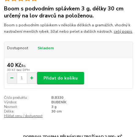
Boom s podvodním splávkem 3 g, délky 30 cm
určený na lov dravců na položenou.
Boom s podvodním splávkem v několika délkách a gramážích, vhodný k
nastražení menších rybek, žížal nebo pelet a dalších nástrach.
celý popis
Dostupnost
Skladem
40 Kč
/
ks
33 Kč
bez DPH
Přidat do košíku
Číslo produktu:
B.B330
Výrobce:
BUBENÍK
Nosnost:
3 g
Délka:
30 cm
Hlídat cenu / dostupnost
DOPRAVA ZDARMA PŘI NÁKUPU ZBOŽÍ NAD 2 000.- KČ