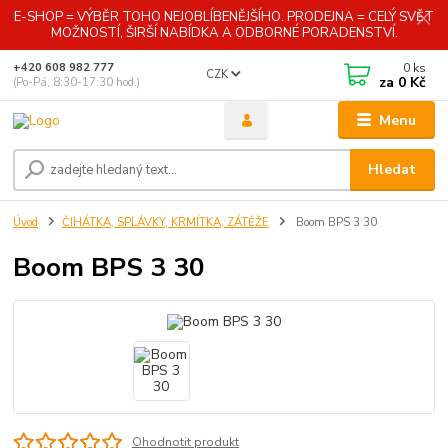
E-SHOP = VÝBĚR TOHO NEJOBLÍBENĚJŠÍHO. PRODEJNA = CELÝ SVĚT
MOŽNOSTÍ, ŠIRŠÍ NABÍDKA A ODBORNÉ PORADENSTVÍ.
0
ks
+420 608 982 777
CZK
za
0 Kč
(Po-Pá, 8:30-17:30 hod.)
Menu
Hledat
Úvod
ČIHÁTKA, SPLÁVKY, KRMÍTKA, ZÁTĚŽE
Boom BPS 3 30
Boom BPS 3 30
Ohodnotit produkt