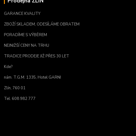
Prodejna ZLÍN
GARANCE KVALITY
ZBOŽÍ SKLADEM, ODESÍLÁME OBRATEM
PORADÍME S VÝBĚREM
NEJNIŽŠÍ CENY NA TRHU
TRADICE PRODEJE JIŽ PŘES 30 LET
Kde?
nám. T.G.M. 1335, Hotel GARNI
Zlín, 760 01
Tel. 608 982 777