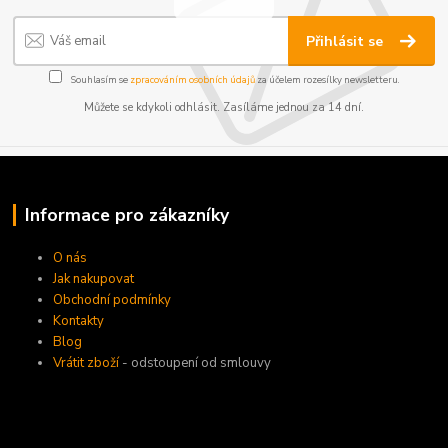
Přihlásit se
Souhlasím se
zpracováním osobních údajů
za účelem rozesílky newsletteru.
Můžete se kdykoli odhlásit. Zasíláme jednou za 14 dní.
Informace pro zákazníky
O nás
Jak nakupovat
Obchodní podmínky
Kontakty
Blog
Vrátit zboží
- odstoupení od smlouvy