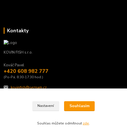
Kontakty
KOVIN FISH s.r.o.
Kováč Pavel
+420 608 982 777
(Po-Pá, 8:30-17:30 hod.)
kovinfish@seznam.cz
Souhlasím
Nastavení
Souhlas můžete odmítnout
zde
.