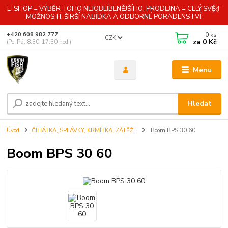
E-SHOP = VÝBĚR TOHO NEJOBLÍBENĚJŠÍHO. PRODEJNA = CELÝ SVĚT
MOŽNOSTÍ, ŠIRŠÍ NABÍDKA A ODBORNÉ PORADENSTVÍ.
0
ks
+420 608 982 777
CZK
za
0 Kč
(Po-Pá, 8:30-17:30 hod.)
Menu
Hledat
Úvod
ČIHÁTKA, SPLÁVKY, KRMÍTKA, ZÁTĚŽE
Boom BPS 30 60
Boom BPS 30 60