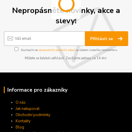
Nepropásněte novinky, akce a
slevy!
Přihlásit se
Souhlasím se
zpracováním osobních údajů
za účelem rozesílky newsletteru.
Můžete se kdykoli odhlásit. Zasíláme jednou za 14 dní.
Informace pro zákazníky
O nás
Jak nakupovat
Obchodní podmínky
Kontakty
Blog