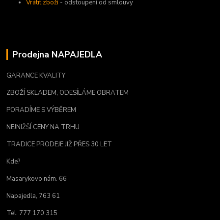
Vrátit zboží
- odstoupení od smlouvy
Prodejna NAPAJEDLA
GARANCE KVALITY
ZBOŽÍ SKLADEM, ODESÍLÁME OBRATEM
PORADÍME S VÝBĚREM
NEJNIŽŠÍ CENY NA TRHU
TRADICE PRODEJE JIŽ PŘES 30 LET
Kde?
Masarykovo nám. 66
Napajedla, 763 61
Tel. 777 170 315