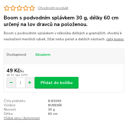
Ohodnotit produkt
Boom s podvodním splávkem 30 g, délky 60 cm
určený na lov dravců na položenou.
Boom s podvodním splávkem v několika délkách a gramážích, vhodný k
nastražení menších rybek, žížal nebo pelet a dalších nástrach.
celý popis
Dostupnost
Skladem
49 Kč
/
ks
40 Kč
bez DPH
Přidat do košíku
Číslo produktu:
B.B3060
Výrobce:
BUBENÍK
Nosnost:
30 g
Délka:
60 cm
Hlídat cenu / dostupnost