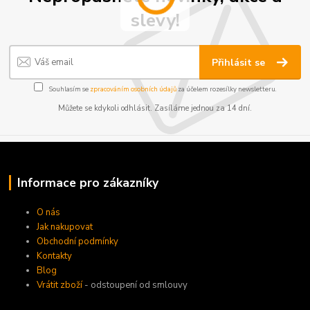
slevy!
Přihlásit se
Souhlasím se
zpracováním osobních údajů
za účelem rozesílky newsletteru.
Můžete se kdykoli odhlásit. Zasíláme jednou za 14 dní.
Informace pro zákazníky
O nás
Jak nakupovat
Obchodní podmínky
Kontakty
Blog
Vrátit zboží
- odstoupení od smlouvy