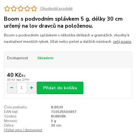
Ohodnotit produkt
Boom s podvodním splávkem 5 g, délky 30 cm
určený na lov dravců na položenou.
Boom s podvodním splávkem v několika délkách a gramážích, vhodný k
nastražení menších rybek, žížal nebo pelet a dalších nástrach.
celý popis
Dostupnost
Skladem
40 Kč
/
ks
33 Kč
bez DPH
Přidat do košíku
Číslo produktu:
B.B530
EAN kód:
710535504897
Výrobce:
BUBENÍK
Nosnost:
5 g
Délka:
30 cm
Hlídat cenu / dostupnost