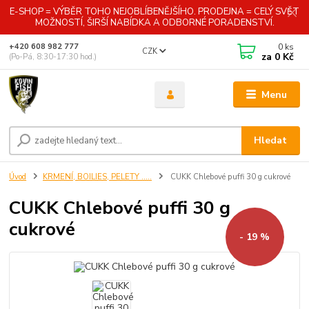
E-SHOP = VÝBĚR TOHO NEJOBLÍBENĚJŠÍHO. PRODEJNA = CELÝ SVĚT
MOŽNOSTÍ, ŠIRŠÍ NABÍDKA A ODBORNÉ PORADENSTVÍ.
0
ks
+420 608 982 777
CZK
za
0 Kč
(Po-Pá, 8:30-17:30 hod.)
Menu
Hledat
Úvod
KRMENÍ, BOILIES, PELETY .....
CUKK Chlebové puffi 30 g cukrové
CUKK Chlebové puffi 30 g
cukrové
- 19 %