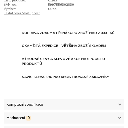
Číslo produktu:
C.283
EAN kód:
5997556302830
Výrobce:
CUKK
Hlídat cenu / dostupnost
DOPRAVA ZDARMA PŘI NÁKUPU ZBOŽÍ NAD 2 000.- KČ
OKAMŽITÁ EXPEDICE - VĚTŠINA ZBOŽÍ SKLADEM
VÝHODNÉ CENY A SLEVOVÉ AKCE NA SPOUSTU
PRODUKTŮ
NAVÍC SLEVA 5 % PRO REGISTROVANÉ ZÁKAZNÍKY
Kompletní specifikace
Hodnocení
0