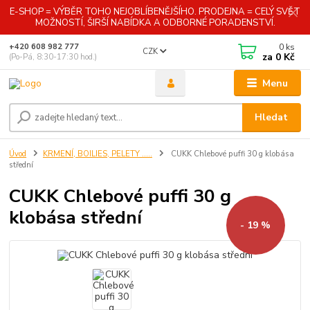
E-SHOP = VÝBĚR TOHO NEJOBLÍBENĚJŠÍHO. PRODEJNA = CELÝ SVĚT
MOŽNOSTÍ, ŠIRŠÍ NABÍDKA A ODBORNÉ PORADENSTVÍ.
0
ks
+420 608 982 777
CZK
za
0 Kč
(Po-Pá, 8:30-17:30 hod.)
Menu
Hledat
Úvod
KRMENÍ, BOILIES, PELETY .....
CUKK Chlebové puffi 30 g klobása
střední
CUKK Chlebové puffi 30 g
klobása střední
- 19 %