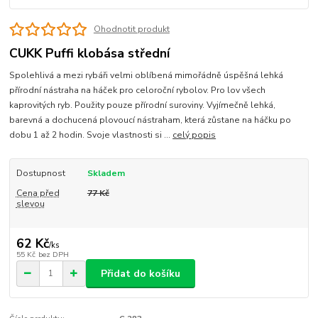
Ohodnotit produkt
CUKK Puffi klobása střední
Spolehlivá a mezi rybáři velmi oblíbená mimořádně úspěšná lehká
přírodní nástraha na háček pro celoroční rybolov. Pro lov všech
kaprovitých ryb. Použity pouze přírodní suroviny. Vyjímečně lehká,
barevná a dochucená plovoucí nástraham, která zůstane na háčku po
dobu 1 až 2 hodin. Svoje vlastnosti si ...
celý popis
Dostupnost
Skladem
Cena před
77 Kč
slevou
62 Kč
/
ks
55 Kč
bez DPH
Přidat do košíku