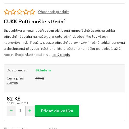
Ohodnotit produkt
CUKK Puffi mušle střední
Spolehlivá a mezi rybáři velmi oblíbená mimořádně úspěšná lehká
přírodní nástraha na háček pro celoroční rybolov. Pro lov všech
kaprovitých ryb. Použity pouze přírodní suroviny.Vyjímečně lehká, barevná
a dochucená plovoucí nástraha, která zůstane na háčku po dobu 1 až 2
hodin. Svoje vlastnosti si v ...
celý popis
Dostupnost
Skladem
Cena před
77 Kč
slevou
62 Kč
55 Kč
bez DPH
Přidat do košíku