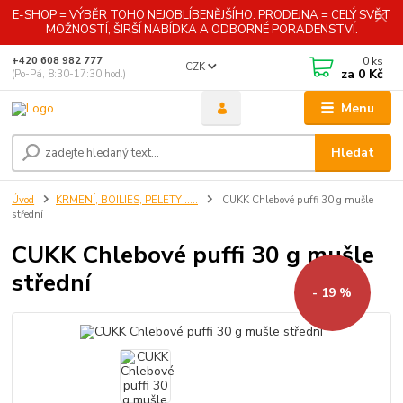
E-SHOP = VÝBĚR TOHO NEJOBLÍBENĚJŠÍHO. PRODEJNA = CELÝ SVĚT
MOŽNOSTÍ, ŠIRŠÍ NABÍDKA A ODBORNÉ PORADENSTVÍ.
0
ks
+420 608 982 777
CZK
za
0 Kč
(Po-Pá, 8:30-17:30 hod.)
Menu
Hledat
Úvod
KRMENÍ, BOILIES, PELETY .....
CUKK Chlebové puffi 30 g mušle
střední
CUKK Chlebové puffi 30 g mušle
střední
- 19 %