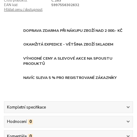
Číslo produktu:
C.263
EAN kód:
5997556302632
Hlídat cenu / dostupnost
DOPRAVA ZDARMA PŘI NÁKUPU ZBOŽÍ NAD 2 000.- KČ
OKAMŽITÁ EXPEDICE - VĚTŠINA ZBOŽÍ SKLADEM
VÝHODNÉ CENY A SLEVOVÉ AKCE NA SPOUSTU
PRODUKTŮ
NAVÍC SLEVA 5 % PRO REGISTROVANÉ ZÁKAZNÍKY
Kompletní specifikace
Hodnocení
0
Komentáře
0