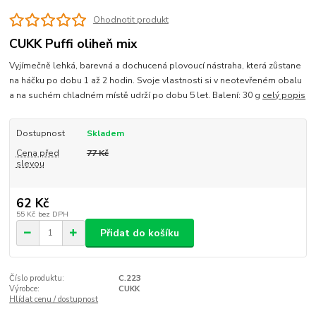
Ohodnotit produkt
CUKK Puffi oliheň mix
Vyjímečně lehká, barevná a dochucená plovoucí nástraha, která zůstane
na háčku po dobu 1 až 2 hodin. Svoje vlastnosti si v neotevřeném obalu
a na suchém chladném místě udrží po dobu 5 let. Balení: 30 g
celý popis
Dostupnost
Skladem
Cena před
77 Kč
slevou
62 Kč
55 Kč
bez DPH
Přidat do košíku
Číslo produktu:
C.223
Výrobce:
CUKK
Hlídat cenu / dostupnost