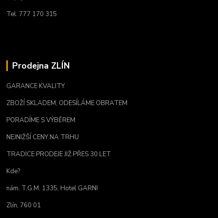
Tel. 777 170 315
Prodejna ZLÍN
GARANCE KVALITY
ZBOŽÍ SKLADEM, ODESÍLÁME OBRATEM
PORADÍME S VÝBĚREM
NEJNIŽŠÍ CENY NA TRHU
TRADICE PRODEJE JIŽ PŘES 30 LET
Kde?
nám. T.G.M. 1335, Hotel GARNI
Zlín, 760 01