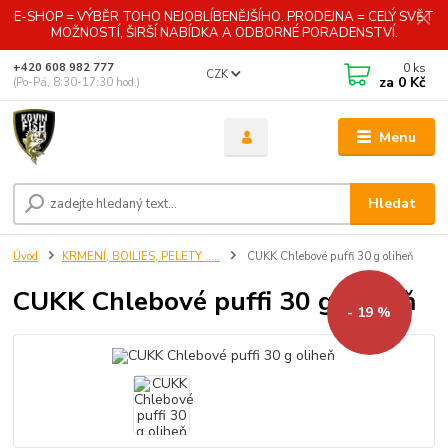
E-SHOP = VÝBĚR TOHO NEJOBLÍBENĚJŠÍHO. PRODEJNA = CELÝ SVĚT
MOŽNOSTÍ, ŠIRŠÍ NABÍDKA A ODBORNÉ PORADENSTVÍ.
0
ks
+420 608 982 777
CZK
za
0 Kč
(Po-Pá, 8:30-17:30 hod.)
Menu
Hledat
Úvod
KRMENÍ, BOILIES, PELETY .....
CUKK Chlebové puffi 30 g oliheň
CUKK Chlebové puffi 30 g oliheň
- 19 %