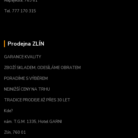
Napajedla, 763 61
Tel. 777 170 315
Prodejna ZLÍN
GARANCE KVALITY
ZBOŽÍ SKLADEM, ODESÍLÁME OBRATEM
PORADÍME S VÝBĚREM
NEJNIŽŠÍ CENY NA TRHU
TRADICE PRODEJE JIŽ PŘES 30 LET
Kde?
nám. T.G.M. 1335, Hotel GARNI
Zlín, 760 01