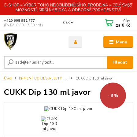
E-SHOP = VÝBĚR TOHO NEJOBLÍBENĚJŠÍHO. PRODEJNA = CELÝ SVĚT
MOŽNOSTÍ, ŠIRŠÍ NABÍDKA A ODBORNÉ PORADENSTVÍ.
0
ks
+420 608 982 777
CZK
za
0 Kč
(Po-Pá, 8:30-17:30 hod.)
Menu
Hledat
Úvod
KRMENÍ, BOILIES, PELETY .....
CUKK Dip 130 ml javor
CUKK Dip 130 ml javor
- 8 %