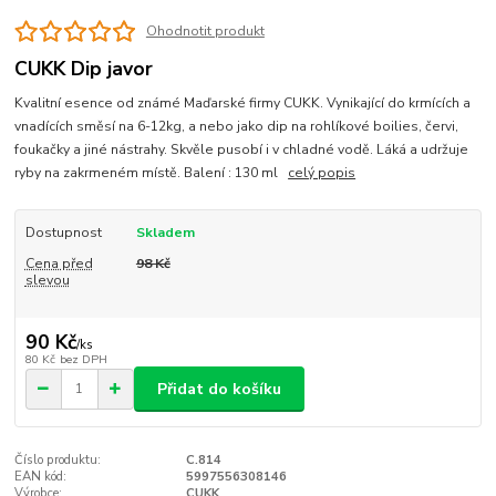
Ohodnotit produkt
CUKK Dip javor
Kvalitní esence od známé Maďarské firmy CUKK. Vynikající do krmících a
vnadících směsí na 6-12kg, a nebo jako dip na rohlíkové boilies, červi,
foukačky a jiné nástrahy. Skvěle pusobí i v chladné vodě. Láká a udržuje
ryby na zakrmeném místě. Balení : 130 ml
celý popis
Dostupnost
Skladem
Cena před
98 Kč
slevou
90 Kč
/
ks
80 Kč
bez DPH
Přidat do košíku
Číslo produktu:
C.814
EAN kód:
5997556308146
Výrobce:
CUKK