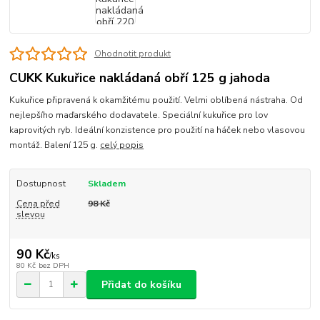
Ohodnotit produkt
CUKK Kukuřice nakládaná obří 125 g jahoda
Kukuřice připravená k okamžitému použití. Velmi oblíbená nástraha. Od
nejlepšího maďarského dodavatele. Speciální kukuřice pro lov
kaprovitých ryb. Ideální konzistence pro použití na háček nebo vlasovou
montáž. Balení 125 g.
celý popis
Dostupnost
Skladem
Cena před
98 Kč
slevou
90 Kč
/
ks
80 Kč
bez DPH
Přidat do košíku