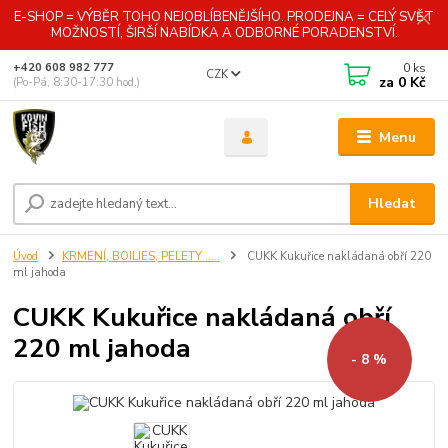
E-SHOP = VÝBĚR TOHO NEJOBLÍBENĚJŠÍHO. PRODEJNA = CELÝ SVĚT
MOŽNOSTÍ, ŠIRŠÍ NABÍDKA A ODBORNÉ PORADENSTVÍ.
0
ks
+420 608 982 777
CZK
za
0 Kč
(Po-Pá, 8:30-17:30 hod.)
Menu
Hledat
Úvod
KRMENÍ, BOILIES, PELETY .....
CUKK Kukuřice nakládaná obří 220
ml jahoda
CUKK Kukuřice nakládaná obří
220 ml jahoda
- 8 %