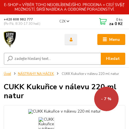
E-SHOP = VÝBĚR TOHO NEJOBLÍBENĚJŠÍHO. PRODEJNA = CELÝ SVĚT
MOŽNOSTÍ, ŠIRŠÍ NABÍDKA A ODBORNÉ PORADENSTVÍ.
0
ks
+420 608 982 777
CZK
za
0 Kč
(Po-Pá, 8:30-17:30 hod.)
Menu
Hledat
Úvod
NÁSTRAHY NA HÁČEK
CUKK Kukuřice v nálevu 220 ml natur
CUKK Kukuřice v nálevu 220 ml
natur
- 7 %