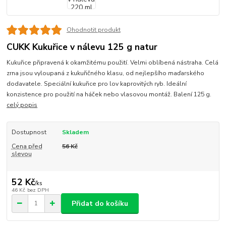
Ohodnotit produkt
CUKK Kukuřice v nálevu 125 g natur
Kukuřice připravená k okamžitému použití. Velmi oblíbená nástraha. Celá
zrna jsou vyloupaná z kukuřičného klasu, od nejlepšího maďarského
dodavatele. Speciální kukuřice pro lov kaprovitých ryb. Ideální
konzistence pro použití na háček nebo vlasovou montáž. Balení 125 g.
celý popis
Dostupnost
Skladem
Cena před
56 Kč
slevou
52 Kč
/
ks
46 Kč
bez DPH
Přidat do košíku