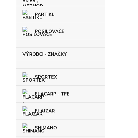
PARTIKL
POSILOVAČE
VÝROBCI - ZNAČKY
SPORTEX
FLACARP - TFE
FLAJZAR
SHIMANO