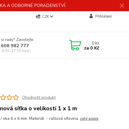
ÍDKA A ODBORNÉ PORADENSTVÍ.
Přihlášení
CZK
 si rady? Zavolejte.
0
ks
 608 982 777
za
0 Kč
, 8:30-17:30 hod.)
Ohodnotit produkt
nová síťka o velikosti 1 x 1 m
/ oka 6 x 6 mm. Materiál - rašlová síťovina.
celý popis