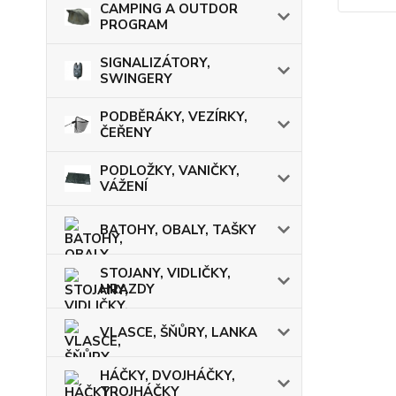
CAMPING A OUTDOR
PROGRAM
SIGNALIZÁTORY,
SWINGERY
PODBĚRÁKY, VEZÍRKY,
ČEŘENY
PODLOŽKY, VANIČKY,
VÁŽENÍ
BATOHY, OBALY, TAŠKY
STOJANY, VIDLIČKY,
HRAZDY
VLASCE, ŠŇŮRY, LANKA
HÁČKY, DVOJHÁČKY,
TROJHÁČKY