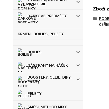
BIŽUTERIE
Zboží 
DÁRKOVÉ PŘEDMĚTY
PODB
ČEŘE
KRMENÍ, BOILIES, PELETY .....
BOILIES
NÁSTRAHY NA HÁČEK
BOOSTERY, OLEJE, DIPY,
PASTY
PELETY
SMĚSI, METHOD MIXY