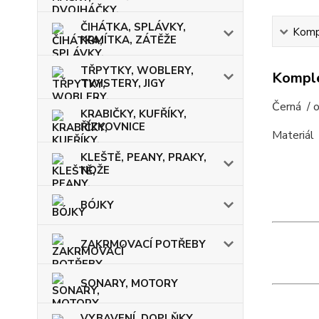
ČIHÁTKA, SPLÁVKY,
Kompl
KRMÍTKA, ZÁTĚŽE
TŘPYTKY, WOBLERY,
Komple
TWISTERY, JIGY
Černá / 
KRABIČKY, KUFŘÍKY,
ŘÍZKOVNICE
Materiál 
KLEŠTĚ, PEANY, PRAKY,
NOŽE
BÓJKY
ZAKRMOVACÍ POTŘEBY
SONARY, MOTORY
VYBAVENÍ, DOPLŇKY,