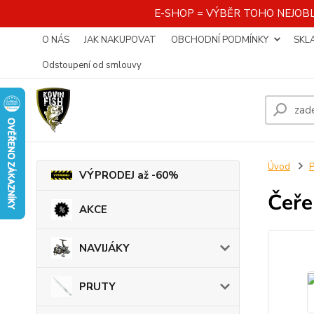
E-SHOP = VÝBĚR TOHO NEJOBL
O NÁS
JAK NAKUPOVAT
OBCHODNÍ PODMÍNKY
SKL
Odstoupení od smlouvy
Úvod
VÝPRODEJ až -60%
Čeře
AKCE
NAVIJÁKY
PRUTY