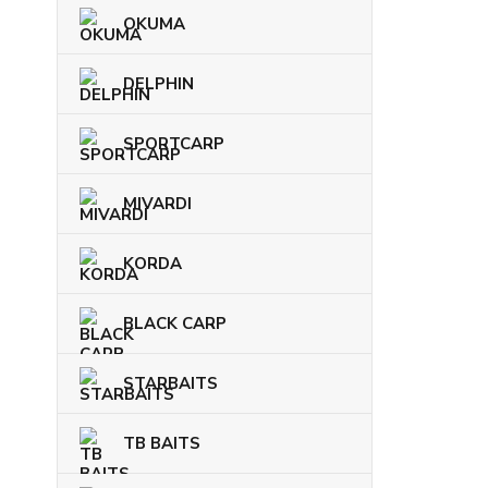
OKUMA
DELPHIN
SPORTCARP
MIVARDI
KORDA
BLACK CARP
STARBAITS
TB BAITS