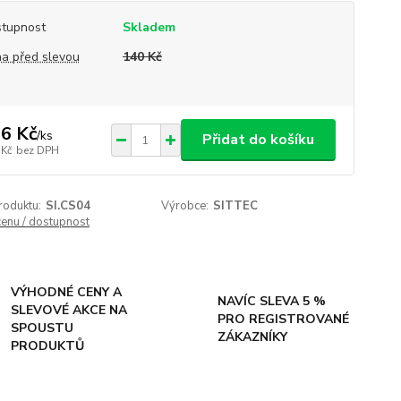
tupnost
Skladem
a před slevou
140 Kč
6 Kč
/
ks
Přidat do košíku
 Kč
bez DPH
roduktu:
SI.CS04
Výrobce:
SITTEC
cenu / dostupnost
VÝHODNÉ CENY A
NAVÍC SLEVA 5 %
SLEVOVÉ AKCE NA
PRO REGISTROVANÉ
SPOUSTU
ZÁKAZNÍKY
PRODUKTŮ