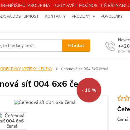
ÍBENĚJŠÍHO. PRODEJNA = CELÝ SVĚT MOŽNOSTÍ, ŠIRŠÍ NAB
ADOVÁ DOSTUPNOST
KONTAKTY
PRODEJNY
POVOLENKY
Nevíte
Hledat
+420
(Po-Pá
PODBĚRÁKY, VEZÍRKY, ČEŘENY
Čeřenová síť 004 6x6 černá
nová síť 004 6x6 černá
- 10 %
Čeře
Černá 