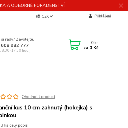
ÍDKA A ODBORNÉ PORADENSTVÍ.
Přihlášení
CZK
 si rady? Zavolejte.
0
ks
 608 982 777
za
0 Kč
, 8:30-17:30 hod.)
Ohodnotit produkt
anční kus 10 cm zahnutý (hokejka) s
binkou
: 3 ks
celý popis