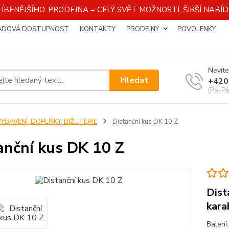
ÍBENĚJŠÍHO. PRODEJNA = CELÝ SVĚT MOŽNOSTÍ, ŠIRŠÍ NAB
ADOVÁ DOSTUPNOST
KONTAKTY
PRODEJNY
POVOLENKY
Nevíte
Hledat
+420
(Po-Pá
VYBAVENÍ, DOPLŇKY, BIŽUTERIE
Distanční kus DK 10 Z
anční kus DK 10 Z
Dist
kara
Balení