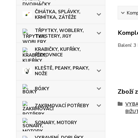
ČIHÁTKA, SPLÁVKY,
Kompl
KRMÍTKA, ZÁTĚŽE
TŘPYTKY, WOBLERY,
Komple
TWISTERY, JIGY
Balení: 3
KRABIČKY, KUFŘÍKY,
ŘÍZKOVNICE
KLEŠTĚ, PEANY, PRAKY,
NOŽE
BÓJKY
Zboží 
VYBA
ZAKRMOVACÍ POTŘEBY
BIŽU
SONARY, MOTORY
VYBAVENÍ, DOPLŇKY,