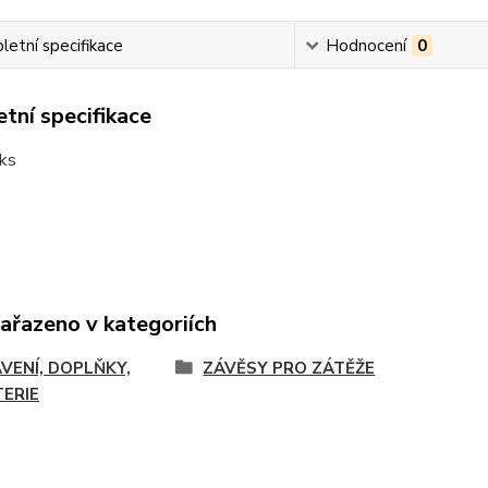
etní specifikace
Hodnocení
0
tní specifikace
 ks
zařazeno v kategoriích
VENÍ, DOPLŇKY,
ZÁVĚSY PRO ZÁTĚŽE
TERIE