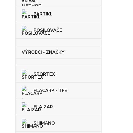
PARTIKL
POSILOVAČE
VÝROBCI - ZNAČKY
SPORTEX
FLACARP - TFE
FLAJZAR
SHIMANO