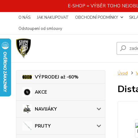
E-SHOP = VÝBĚR TOHO NEJOBL
O NÁS
JAK NAKUPOVAT
OBCHODNÍ PODMÍNKY
SKL
Odstoupení od smlouvy
Úvod
VÝPRODEJ až -60%
Dist
AKCE
NAVIJÁKY
PRUTY