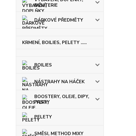
BIŽUTERIE
DÁRKOVÉ PŘEDMĚTY
KRMENÍ, BOILIES, PELETY .....
BOILIES
NÁSTRAHY NA HÁČEK
BOOSTERY, OLEJE, DIPY,
PASTY
PELETY
SMĚSI, METHOD MIXY