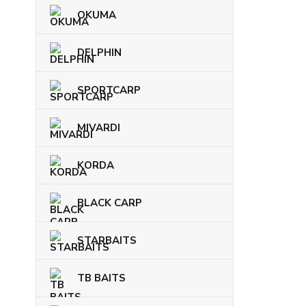
OKUMA
DELPHIN
SPORTCARP
MIVARDI
KORDA
BLACK CARP
STARBAITS
TB BAITS