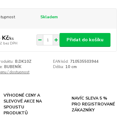
tupnost
Skladem
 Kč
/
ks
Přidat do košíku
Kč
bez DPH
roduktu:
B.DK10Z
EAN kód:
710535503944
e:
BUBENÍK
Délka:
10 cm
cenu / dostupnost
VÝHODNÉ CENY A
NAVÍC SLEVA 5 %
SLEVOVÉ AKCE NA
PRO REGISTROVANÉ
SPOUSTU
ZÁKAZNÍKY
PRODUKTŮ