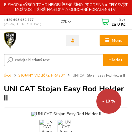
E-SHOP = VÝBĚR TOHO NEJOBLÍBENĚJŠÍHO. PRODEJNA = CELÝ SVĚT
MOŽNOSTÍ, ŠIRŠÍ NABÍDKA A ODBORNÉ PORADENSTVÍ.
0
ks
+420 608 982 777
CZK
za
0 Kč
(Po-Pá, 8:30-17:30 hod.)
Menu
Hledat
Úvod
STOJANY, VIDLIČKY, HRAZDY
UNI CAT Stojan Easy Rod Holder II
UNI CAT Stojan Easy Rod Holder
II
- 10 %