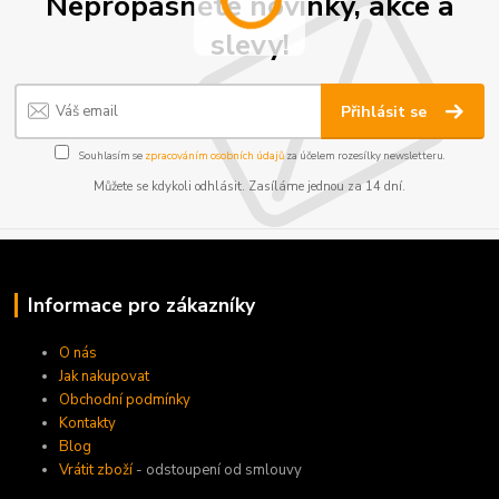
Nepropásněte novinky, akce a
slevy!
Přihlásit se
Souhlasím se
zpracováním osobních údajů
za účelem rozesílky newsletteru.
Můžete se kdykoli odhlásit. Zasíláme jednou za 14 dní.
Informace pro zákazníky
O nás
Jak nakupovat
Obchodní podmínky
Kontakty
Blog
Vrátit zboží
- odstoupení od smlouvy