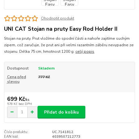
Ohodnotit produkt
UNI CAT Stojan na pruty Easy Rod Holder II
Stojan na pruty. Prut vložíme do spodní části a nahoře zajitíme suchým
zipem, což zaručuje, že prut ani při velmi razantním záběru nevypadne ze
stojanu. Délka 75 cm, hmotnost 1200 g.
celý popis
Dostupnost
Skladem
Cena před
777 Kč
slevou
699 Kč
/
ks
578 Kč
bez DPH
Přidat do košíku
Číslo produktu:
UC.7141812
EAN kód:
4039507212773