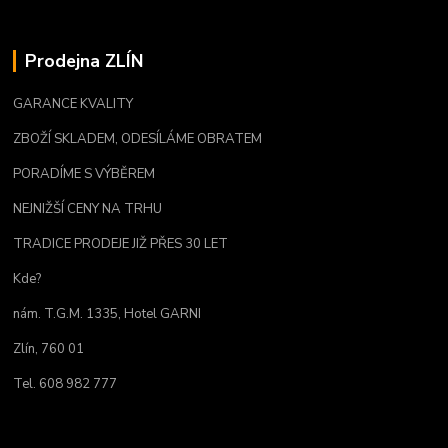
Prodejna ZLÍN
GARANCE KVALITY
ZBOŽÍ SKLADEM, ODESÍLÁME OBRATEM
PORADÍME S VÝBĚREM
NEJNIŽŠÍ CENY NA TRHU
TRADICE PRODEJE JIŽ PŘES 30 LET
Kde?
nám. T.G.M. 1335, Hotel GARNI
Zlín, 760 01
Tel. 608 982 777