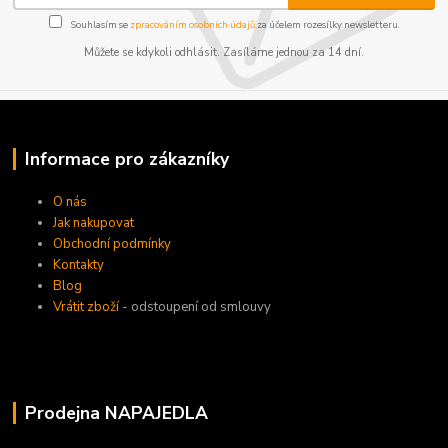
Souhlasím se
zpracováním osobních údajů
za účelem rozesílky newsletteru.
Můžete se kdykoli odhlásit. Zasíláme jednou za 14 dní.
Informace pro zákazníky
O nás
Jak nakupovat
Obchodní podmínky
Kontakty
Blog
Vrátit zboží
- odstoupení od smlouvy
Prodejna NAPAJEDLA