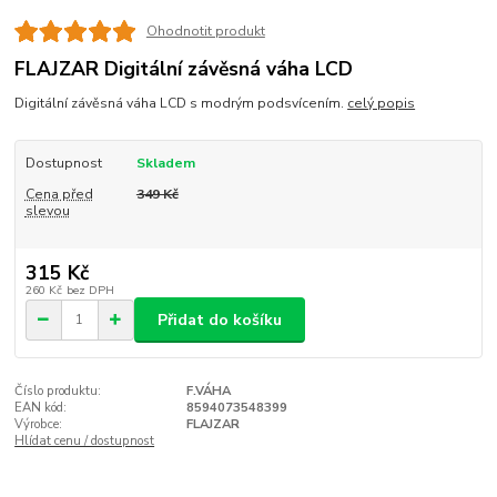
Ohodnotit produkt
FLAJZAR Digitální závěsná váha LCD
Digitální závěsná váha LCD s modrým podsvícením.
celý popis
Dostupnost
Skladem
Cena před
349 Kč
slevou
315 Kč
260 Kč
bez DPH
Přidat do košíku
Číslo produktu:
F.VÁHA
EAN kód:
8594073548399
Výrobce:
FLAJZAR
Hlídat cenu / dostupnost