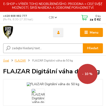
E-SHOP = VÝBĚR TOHO NEJOBLÍBENĚJŠÍHO. PRODEJNA = CELÝ SVĚT
MOŽNOSTÍ, ŠIRŠÍ NABÍDKA A ODBORNÉ PORADENSTVÍ.
0
ks
+420 608 982 777
CZK
za
0 Kč
(Po-Pá, 8:30-17:30 hod.)
Menu
Hledat
Úvod
FLAJZAR
FLAJZAR Digitální váha do 50 kg
FLAJZAR Digitální váha do 50 kg
- 10 %