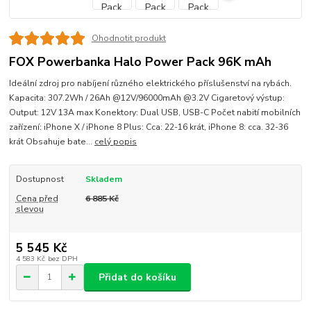
Ohodnotit produkt
FOX Powerbanka Halo Power Pack 96K mAh
Ideální zdroj pro nabíjení různého elektrického příslušenství na rybách.
Kapacita: 307.2Wh / 26Ah @12V/96000mAh @3.2V Cigaretový výstup:
Output: 12V 13A max Konektory: Dual USB, USB-C Počet nabití mobilních
zařízení: iPhone X / iPhone 8 Plus: Cca: 22-16 krát, iPhone 8: cca. 32-36
krát Obsahuje bate...
celý popis
Dostupnost
Skladem
Cena před
6 885 Kč
slevou
5 545 Kč
4 583 Kč
bez DPH
Přidat do košíku