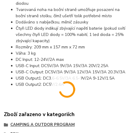
diodou
Tvarovaná noha na boční straně umožňuje posazení na
boční straně stolku, čímž ušetří tolik potřebné místo
Dodáváno s nabíječkou, měnič zásuvky
Čtyři LED diody indikují zbývající napětí baterie (pokud svítí
všechny čtyři LED diody = 100% nabití, 1 led dioda = 25%
zbývající kapacity)
Rozměry: 209 mm x 157 mm x 72 mm
Váha: 3 kg
DC Input: 12-24V/2A max
USB-C Input: DC5V/3A 9V/3A 15V/3A 20V/2.25A
USB-C Output: DC5V/3A 9V/3A 12V/3A 15V/3A 20.3V/3A
USB Output1: DC3.6-6.5V/3A 6.5-9V/2A 9-12V/1.5A
USB Output2: DC5V/2.4A
Zboží zařazeno v kategoriích
CAMPING A OUTDOR PROGRAM