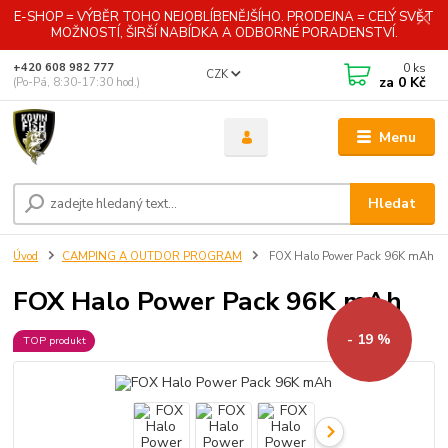
E-SHOP = VÝBĚR TOHO NEJOBLÍBENĚJŠÍHO. PRODEJNA = CELÝ SVĚT
MOŽNOSTÍ, ŠIRŠÍ NABÍDKA A ODBORNÉ PORADENSTVÍ.
0
ks
+420 608 982 777
CZK
za
0 Kč
(Po-Pá, 8:30-17:30 hod.)
Menu
Hledat
Úvod
CAMPING A OUTDOR PROGRAM
FOX Halo Power Pack 96K mAh
FOX Halo Power Pack 96K mAh
- 19 %
TOP produkt