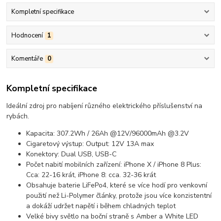
Kompletní specifikace
Hodnocení
1
Komentáře
0
Kompletní specifikace
Ideální zdroj pro nabíjení různého elektrického příslušenství na
rybách.
Kapacita: 307.2Wh / 26Ah @12V/96000mAh @3.2V
Cigaretový výstup: Output: 12V 13A max
Konektory: Dual USB, USB-C
Počet nabití mobilních zařízení: iPhone X / iPhone 8 Plus:
Cca: 22-16 krát, iPhone 8: cca. 32-36 krát
Obsahuje baterie LiFePo4, které se více hodí pro venkovní
použití než Li-Polymer články, protože jsou více konzistentní
a dokáží udržet napětí i během chladných teplot
Velké bivy světlo na boční straně s Amber a White LED