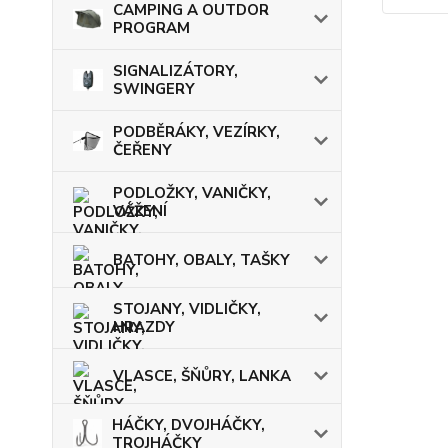
CAMPING A OUTDOR
PROGRAM
SIGNALIZÁTORY,
SWINGERY
PODBĚRÁKY, VEZÍRKY,
ČEŘENY
PODLOŽKY, VANIČKY,
VÁŽENÍ
BATOHY, OBALY, TAŠKY
STOJANY, VIDLIČKY,
HRAZDY
VLASCE, ŠŇŮRY, LANKA
HÁČKY, DVOJHÁČKY,
TROJHÁČKY