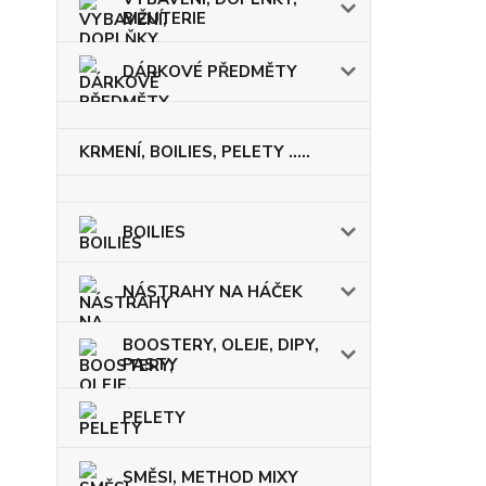
BIŽUTERIE
DÁRKOVÉ PŘEDMĚTY
KRMENÍ, BOILIES, PELETY .....
BOILIES
NÁSTRAHY NA HÁČEK
BOOSTERY, OLEJE, DIPY,
PASTY
PELETY
SMĚSI, METHOD MIXY