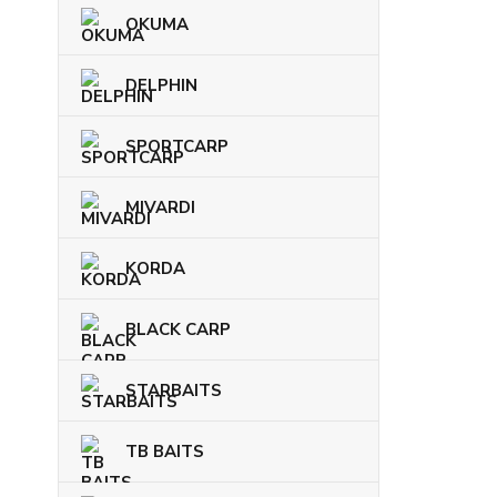
OKUMA
DELPHIN
SPORTCARP
MIVARDI
KORDA
BLACK CARP
STARBAITS
TB BAITS