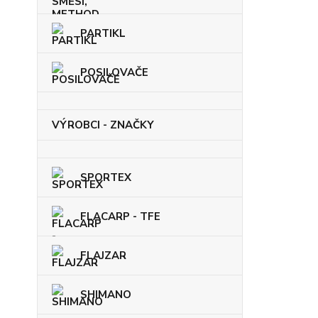
PARTIKL
POSILOVAČE
VÝROBCI - ZNAČKY
SPORTEX
FLACARP - TFE
FLAJZAR
SHIMANO