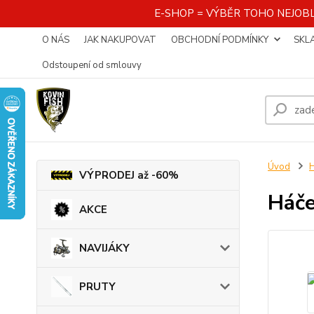
E-SHOP = VÝBĚR TOHO NEJOBL
O NÁS
JAK NAKUPOVAT
OBCHODNÍ PODMÍNKY
SKL
Odstoupení od smlouvy
Úvod
VÝPRODEJ až -60%
Háč
AKCE
NAVIJÁKY
PRUTY