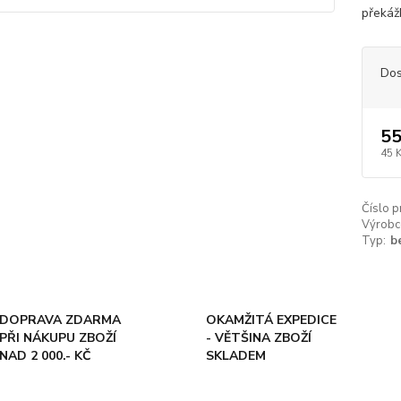
překáž
Dos
55
45 
Číslo p
Výrobc
Typ:
b
DOPRAVA ZDARMA
OKAMŽITÁ EXPEDICE
PŘI NÁKUPU ZBOŽÍ
- VĚTŠINA ZBOŽÍ
NAD 2 000.- KČ
SKLADEM