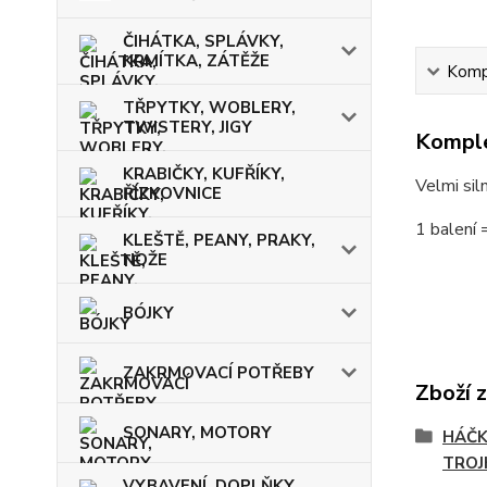
ČIHÁTKA, SPLÁVKY,
KRMÍTKA, ZÁTĚŽE
Kompl
TŘPYTKY, WOBLERY,
TWISTERY, JIGY
Komple
KRABIČKY, KUFŘÍKY,
Velmi sil
ŘÍZKOVNICE
1 balení 
KLEŠTĚ, PEANY, PRAKY,
NOŽE
BÓJKY
ZAKRMOVACÍ POTŘEBY
Zboží 
SONARY, MOTORY
HÁČK
TROJ
VYBAVENÍ, DOPLŇKY,