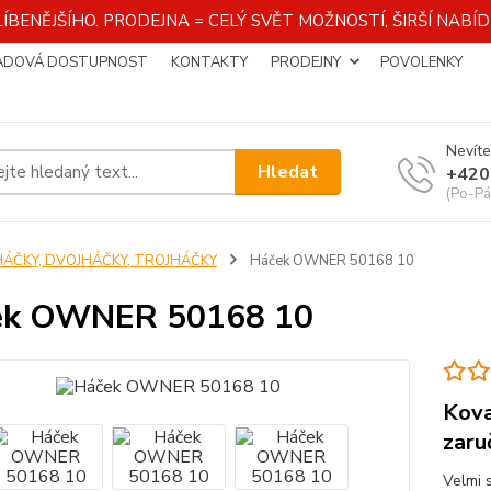
ÍBENĚJŠÍHO. PRODEJNA = CELÝ SVĚT MOŽNOSTÍ, ŠIRŠÍ NAB
ADOVÁ DOSTUPNOST
KONTAKTY
PRODEJNY
POVOLENKY
Nevíte
Hledat
+420
(Po-Pá
HÁČKY, DVOJHÁČKY, TROJHÁČKY
Háček OWNER 50168 10
ek OWNER 50168 10
Kova
zaru
Velmi 