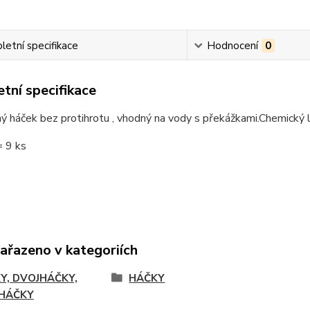
etní specifikace
Hodnocení
0
tní specifikace
ný háček bez protihrotu , vhodný na vody s překážkami.Chemický 
= 9 ks
zařazeno v kategoriích
Y, DVOJHÁČKY,
HÁČKY
HÁČKY