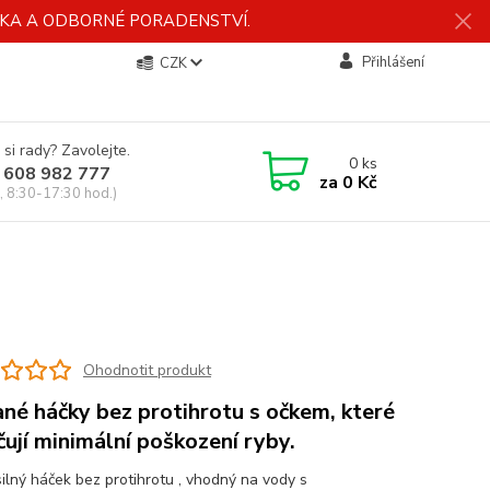
ÍDKA A ODBORNÉ PORADENSTVÍ.
Přihlášení
CZK
 si rady? Zavolejte.
0
ks
 608 982 777
za
0 Kč
, 8:30-17:30 hod.)
Ohodnotit produkt
né háčky bez protihrotu s očkem, které
čují minimální poškození ryby.
silný háček bez protihrotu , vhodný na vody s