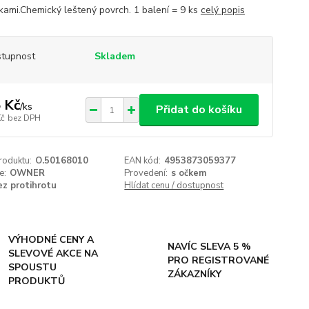
kami.Chemický leštený povrch. 1 balení = 9 ks
celý popis
tupnost
Skladem
 Kč
/
ks
Přidat do košíku
Kč
bez DPH
roduktu:
O.50168010
EAN kód:
4953873059377
e:
OWNER
Provedení:
s očkem
ez protihrotu
Hlídat cenu / dostupnost
VÝHODNÉ CENY A
NAVÍC SLEVA 5 %
SLEVOVÉ AKCE NA
PRO REGISTROVANÉ
SPOUSTU
ZÁKAZNÍKY
PRODUKTŮ