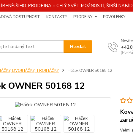
ÍBENĚJŠÍHO. PRODEJNA = CELÝ SVĚT MOŽNOSTÍ, ŠIRŠÍ NAB
ADOVÁ DOSTUPNOST
KONTAKTY
PRODEJNY
POVOLENKY
Nevíte
Hledat
+420
(Po-Pá
HÁČKY, DVOJHÁČKY, TROJHÁČKY
Háček OWNER 50168 12
ek OWNER 50168 12
Kova
zaru
Velmi 