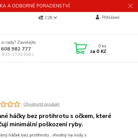
ÍDKA A ODBORNÉ PORADENSTVÍ.
Přihlášení
CZK
 si rady? Zavolejte.
0
ks
 608 982 777
za
0 Kč
, 8:30-17:30 hod.)
Ohodnotit produkt
né háčky bez protihrotu s očkem, které
čují minimální poškození ryby.
silný háček bez protihrotu , vhodný na vody s