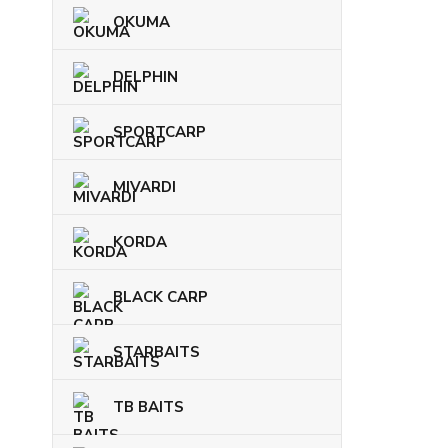
OKUMA
DELPHIN
SPORTCARP
MIVARDI
KORDA
BLACK CARP
STARBAITS
TB BAITS