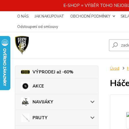
E-SHOP = VÝBĚR TOHO NEJOBL
O NÁS
JAK NAKUPOVAT
OBCHODNÍ PODMÍNKY
SKL
Odstoupení od smlouvy
Úvod
VÝPRODEJ až -60%
Háč
AKCE
NAVIJÁKY
PRUTY