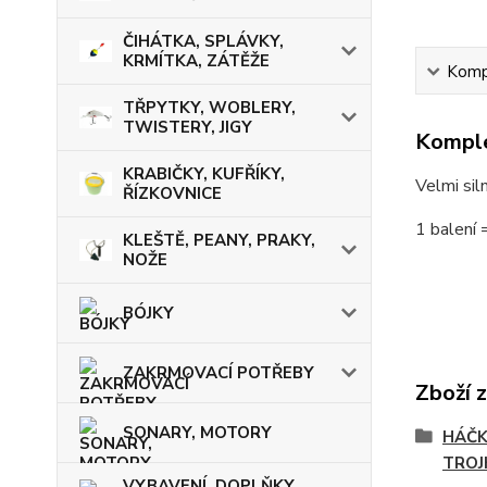
ČIHÁTKA, SPLÁVKY,
KRMÍTKA, ZÁTĚŽE
Kompl
TŘPYTKY, WOBLERY,
TWISTERY, JIGY
Komple
KRABIČKY, KUFŘÍKY,
Velmi sil
ŘÍZKOVNICE
1 balení 
KLEŠTĚ, PEANY, PRAKY,
NOŽE
BÓJKY
ZAKRMOVACÍ POTŘEBY
Zboží 
SONARY, MOTORY
HÁČK
TROJ
VYBAVENÍ, DOPLŇKY,