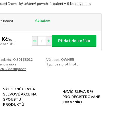
kami.Chemický leštený povrch. 1 balení = 9 ks
celý popis
tupnost
Skladem
 Kč
/
ks
Přidat do košíku
Kč
bez DPH
roduktu:
O.50168012
Výrobce:
OWNER
ení:
s očkem
Typ:
bez protihrotu
cenu / dostupnost
VÝHODNÉ CENY A
NAVÍC SLEVA 5 %
SLEVOVÉ AKCE NA
PRO REGISTROVANÉ
SPOUSTU
ZÁKAZNÍKY
PRODUKTŮ