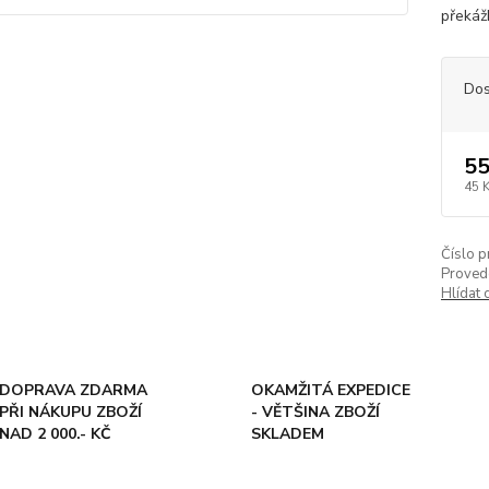
překáž
Dos
55
45 
Číslo p
Proved
Hlídat 
DOPRAVA ZDARMA
OKAMŽITÁ EXPEDICE
PŘI NÁKUPU ZBOŽÍ
- VĚTŠINA ZBOŽÍ
NAD 2 000.- KČ
SKLADEM