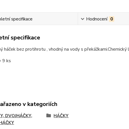
etní specifikace
Hodnocení
0
tní specifikace
ný háček bez protihrotu , vhodný na vody s překážkami.Chemický 
= 9 ks
zařazeno v kategoriích
Y, DVOJHÁČKY,
HÁČKY
HÁČKY