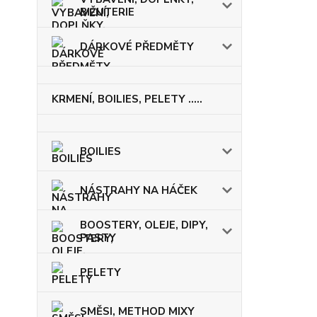
BIŽUTERIE
DÁRKOVÉ PŘEDMĚTY
KRMENÍ, BOILIES, PELETY .....
BOILIES
NÁSTRAHY NA HÁČEK
BOOSTERY, OLEJE, DIPY,
PASTY
PELETY
SMĚSI, METHOD MIXY