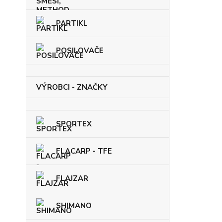
PARTIKL
POSILOVAČE
VÝROBCI - ZNAČKY
SPORTEX
FLACARP - TFE
FLAJZAR
SHIMANO