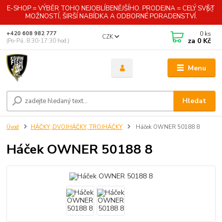
E-SHOP = VÝBĚR TOHO NEJOBLÍBENĚJŠÍHO. PRODEJNA = CELÝ SVĚT
MOŽNOSTÍ, ŠIRŠÍ NABÍDKA A ODBORNÉ PORADENSTVÍ.
0
ks
+420 608 982 777
CZK
za
0 Kč
(Po-Pá, 8:30-17:30 hod.)
Menu
Hledat
Úvod
HÁČKY, DVOJHÁČKY, TROJHÁČKY
Háček OWNER 50188 8
Háček OWNER 50188 8