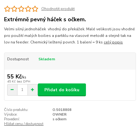
Ohodnotit produkt
Extrémně pevný háček s očkem.
Velmi silný jednoháček vhodný do překážek. Malé velikosti jsou vhodné
pro použití malých boilies a partiklu na vlasové metodě a stejně tak na
lov na feeder. Chemický leštený povrch. 1 balení = 9 ks
celý popis
Dostupnost
Skladem
55 Kč
/
ks
45 Kč
bez DPH
Přidat do košíku
Číslo produktu:
O.5018808
Výrobce:
OWNER
Provedení:
s očkem
Hlídat cenu / dostupnost