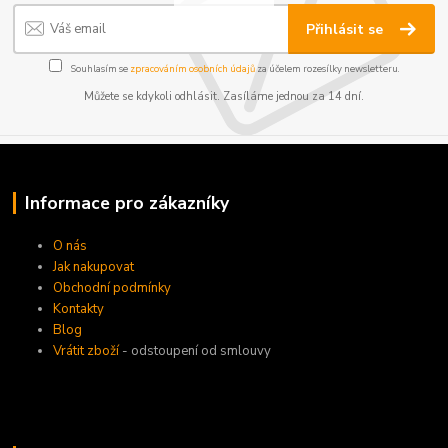
Přihlásit se
Souhlasím se
zpracováním osobních údajů
za účelem rozesílky newsletteru.
Můžete se kdykoli odhlásit. Zasíláme jednou za 14 dní.
Informace pro zákazníky
O nás
Jak nakupovat
Obchodní podmínky
Kontakty
Blog
Vrátit zboží
- odstoupení od smlouvy