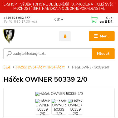
E-SHOP = VÝBĚR TOHO NEJOBLÍBENĚJŠÍHO. PRODEJNA = CELÝ SVĚT
MOŽNOSTÍ, ŠIRŠÍ NABÍDKA A ODBORNÉ PORADENSTVÍ.
0
ks
+420 608 982 777
CZK
za
0 Kč
(Po-Pá, 8:30-17:30 hod.)
Menu
Hledat
Úvod
HÁČKY, DVOJHÁČKY, TROJHÁČKY
Háček OWNER 50339 2/0
Háček OWNER 50339 2/0