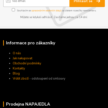
Přihlásit se
Souhlasím se
zpracováním osobních údajů
za účelem rozesílky newsletteru.
Můžete se kdykoli odhlásit. Zasíláme jednou za 14 dní.
Informace pro zákazníky
O nás
Jak nakupovat
Obchodní podmínky
Kontakty
Blog
Vrátit zboží
- odstoupení od smlouvy
Prodejna NAPAJEDLA