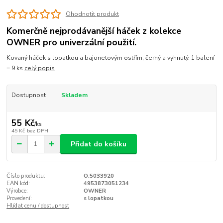
Ohodnotit produkt
Komerčně nejprodávanější háček z kolekce
OWNER pro univerzální použití.
Kovaný háček s lopatkou a bajonetovým ostřím, černý a vyhnutý. 1 balení
= 9 ks
celý popis
Dostupnost
Skladem
55 Kč
/
ks
45 Kč
bez DPH
Přidat do košíku
Číslo produktu:
O.5033920
EAN kód:
4953873051234
Výrobce:
OWNER
Provedení:
s lopatkou
Hlídat cenu / dostupnost