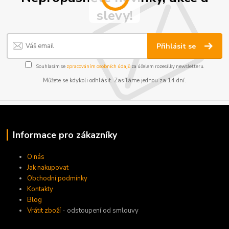
slevy!
Přihlásit se
Souhlasím se
zpracováním osobních údajů
za účelem rozesílky newsletteru.
Můžete se kdykoli odhlásit. Zasíláme jednou za 14 dní.
Informace pro zákazníky
O nás
Jak nakupovat
Obchodní podmínky
Kontakty
Blog
Vrátit zboží
- odstoupení od smlouvy