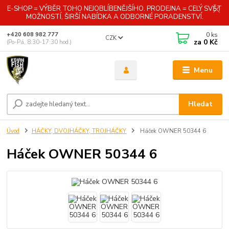
E-SHOP = VÝBĚR TOHO NEJOBLÍBENĚJŠÍHO. PRODEJNA = CELÝ SVĚT
MOŽNOSTÍ, ŠIRŠÍ NABÍDKA A ODBORNÉ PORADENSTVÍ.
0
ks
+420 608 982 777
CZK
za
0 Kč
(Po-Pá, 8:30-17:30 hod.)
Menu
Hledat
Úvod
HÁČKY, DVOJHÁČKY, TROJHÁČKY
Háček OWNER 50344 6
Háček OWNER 50344 6