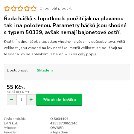
Ohodnotit produkt
Řada háčků s lopatkou k použití jak na plavanou
tak i na položenou. Parametry háčků jsou shodné
s typem 50339, avšak nemají bajonetové ostří.
KvalitnÍ jednoháček s lopatkou vhodný na všechny spůsoby lovu. Větší
velikosti jsou vhodné na lov na těžko, menší velikosti se používají na
feeder a lov se splávkem. 1 balení = 17 ks
celý popis
Dostupnost
Skladem
55 Kč
/
ks
45 Kč
bez DPH
Přidat do košíku
Číslo produktu:
O.5034406
EAN kód:
4953873051340
Výrobce:
OWNER
Provedení:
s lopatkou