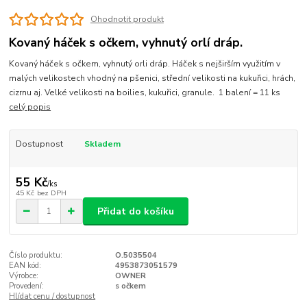
Ohodnotit produkt
Kovaný háček s očkem, vyhnutý orlí dráp.
Kovaný háček s očkem, vyhnutý orli dráp. Háček s nejširším využitím v
malých velikostech vhodný na pšenici, střední velikosti na kukuřici, hrách,
cizrnu aj. Velké velikosti na boilies, kukuřici, granule. 1 balení = 11 ks
celý popis
Dostupnost
Skladem
55 Kč
/
ks
45 Kč
bez DPH
Přidat do košíku
Číslo produktu:
O.5035504
EAN kód:
4953873051579
Výrobce:
OWNER
Provedení:
s očkem
Hlídat cenu / dostupnost