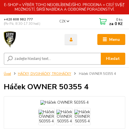
E-SHOP = VÝBĚR TOHO NEJOBLÍBENĚJŠÍHO. PRODEJNA = CELÝ SVĚT
MOŽNOSTÍ, ŠIRŠÍ NABÍDKA A ODBORNÉ PORADENSTVÍ.
0
ks
+420 608 982 777
CZK
za
0 Kč
(Po-Pá, 8:30-17:30 hod.)
Menu
Hledat
Úvod
HÁČKY, DVOJHÁČKY, TROJHÁČKY
Háček OWNER 50355 4
Háček OWNER 50355 4