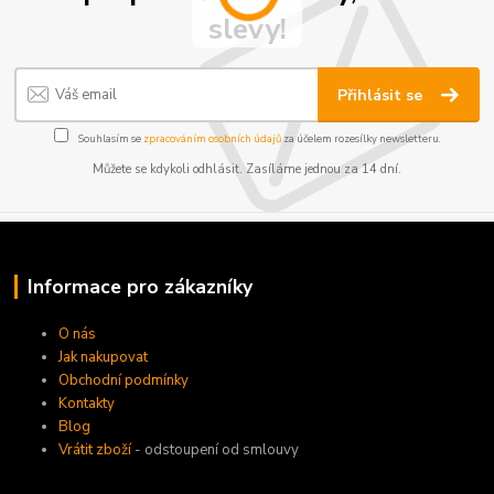
slevy!
Přihlásit se
Souhlasím se
zpracováním osobních údajů
za účelem rozesílky newsletteru.
Můžete se kdykoli odhlásit. Zasíláme jednou za 14 dní.
Informace pro zákazníky
O nás
Jak nakupovat
Obchodní podmínky
Kontakty
Blog
Vrátit zboží
- odstoupení od smlouvy