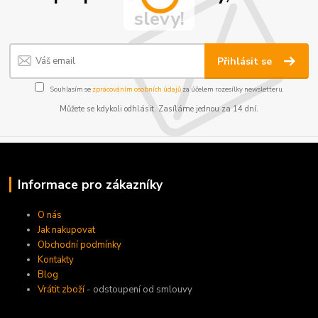
slevy!
Přihlásit se
Souhlasím se
zpracováním osobních údajů
za účelem rozesílky newsletteru.
Můžete se kdykoli odhlásit. Zasíláme jednou za 14 dní.
Informace pro zákazníky
O nás
Jak nakupovat
Obchodní podmínky
Kontakty
Blog
Vrátit zboží
- odstoupení od smlouvy