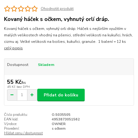
Ohodnotit produkt
Kovaný háček s očkem, vyhnutý orlí dráp.
Kovaný háček s očkem, vyhnutý orli dráp. Háček s nejširším využitím v
malých velikostech vhodný na pšenici, střední velikosti na kukuřici, hrách,
cizrnu aj. Velké velikosti na boilies, kukuřici, granule. 1 balení = 12 ks
celý popis
Dostupnost
Skladem
55 Kč
/
ks
45 Kč
bez DPH
Přidat do košíku
Číslo produktu:
O.5035505
EAN kód:
4953873051562
Výrobce:
OWNER
Provedení:
s očkem
Hlídat cenu / dostupnost