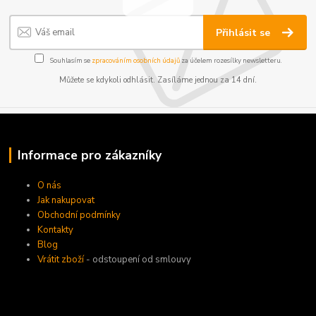
Přihlásit se
Souhlasím se
zpracováním osobních údajů
za účelem rozesílky newsletteru.
Můžete se kdykoli odhlásit. Zasíláme jednou za 14 dní.
Informace pro zákazníky
O nás
Jak nakupovat
Obchodní podmínky
Kontakty
Blog
Vrátit zboží
- odstoupení od smlouvy