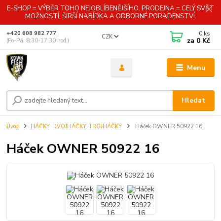
E-SHOP = VÝBĚR TOHO NEJOBLÍBENĚJŠÍHO. PRODEJNA = CELÝ SVĚT
MOŽNOSTÍ, ŠIRŠÍ NABÍDKA A ODBORNÉ PORADENSTVÍ.
0
ks
+420 608 982 777
CZK
za
0 Kč
(Po-Pá, 8:30-17:30 hod.)
Menu
Hledat
Úvod
HÁČKY, DVOJHÁČKY, TROJHÁČKY
Háček OWNER 50922 16
Háček OWNER 50922 16