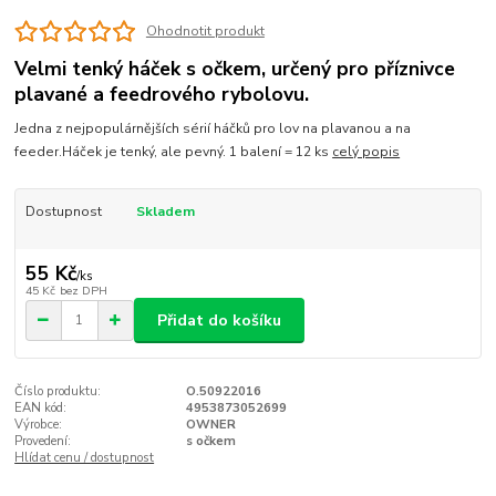
Ohodnotit produkt
Velmi tenký háček s očkem, určený pro příznivce
plavané a feedrového rybolovu.
Jedna z nejpopulárnějších sérií háčků pro lov na plavanou a na
feeder.Háček je tenký, ale pevný. 1 balení = 12 ks
celý popis
Dostupnost
Skladem
55 Kč
/
ks
45 Kč
bez DPH
Přidat do košíku
Číslo produktu:
O.50922016
EAN kód:
4953873052699
Výrobce:
OWNER
Provedení:
s očkem
Hlídat cenu / dostupnost