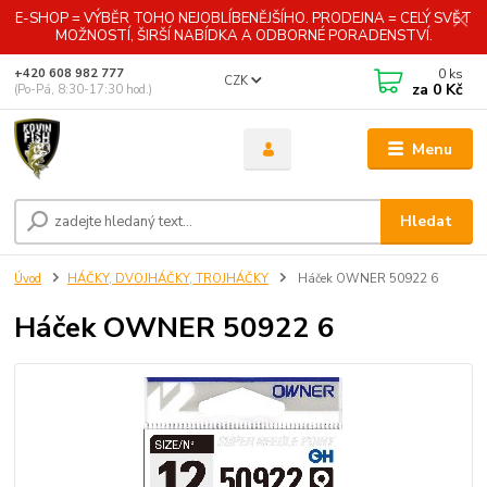
E-SHOP = VÝBĚR TOHO NEJOBLÍBENĚJŠÍHO. PRODEJNA = CELÝ SVĚT
MOŽNOSTÍ, ŠIRŠÍ NABÍDKA A ODBORNÉ PORADENSTVÍ.
0
ks
+420 608 982 777
CZK
za
0 Kč
(Po-Pá, 8:30-17:30 hod.)
Menu
Hledat
Úvod
HÁČKY, DVOJHÁČKY, TROJHÁČKY
Háček OWNER 50922 6
Háček OWNER 50922 6