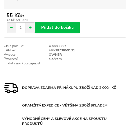
55 Kč
/
ks
45 Kč
bez DPH
Přidat do košíku
Číslo produktu:
O.5092206
EAN kód:
4953873059131
Výrobce:
OWNER
Provedení:
s očkem
Hlídat cenu / dostupnost
DOPRAVA ZDARMA PŘI NÁKUPU ZBOŽÍ NAD 2 000.- KČ
OKAMŽITÁ EXPEDICE - VĚTŠINA ZBOŽÍ SKLADEM
VÝHODNÉ CENY A SLEVOVÉ AKCE NA SPOUSTU
PRODUKTŮ