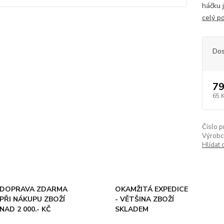
háčku 
celý p
Dos
79
65 
Číslo p
Výrobc
Hlídat 
DOPRAVA ZDARMA
OKAMŽITÁ EXPEDICE
PŘI NÁKUPU ZBOŽÍ
- VĚTŠINA ZBOŽÍ
NAD 2 000.- KČ
SKLADEM