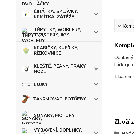
ČIHÁTKA, SPLÁVKY,
KRMÍTKA, ZÁTĚŽE
Kompl
TŘPYTKY, WOBLERY,
TWISTERY, JIGY
Komple
KRABIČKY, KUFŘÍKY,
ŘÍZKOVNICE
Oblíbený 
háčku je 
KLEŠTĚ, PEANY, PRAKY,
NOŽE
1 balení 
BÓJKY
ZAKRMOVACÍ POTŘEBY
SONARY, MOTORY
Zboží 
VYBAVENÍ, DOPLŇKY,
HÁČK