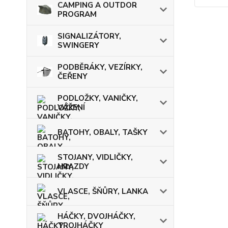
CAMPING A OUTDOR
PROGRAM
SIGNALIZÁTORY,
SWINGERY
PODBĚRÁKY, VEZÍRKY,
ČEŘENY
PODLOŽKY, VANIČKY,
VÁŽENÍ
BATOHY, OBALY, TAŠKY
STOJANY, VIDLIČKY,
HRAZDY
VLASCE, ŠŇŮRY, LANKA
HÁČKY, DVOJHÁČKY,
TROJHÁČKY