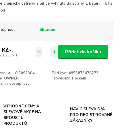
je chemicky ostřený a lehce vyhnutý do strany. 1 balení = 6 ks
opis
tupnost
Skladem
 Kč
/
ks
Přidat do košíku
Kč
bez DPH
roduktu:
O.5092304
EAN kód:
4953873476273
e:
OWNER
Provedení:
s očkem
cenu / dostupnost
VÝHODNÉ CENY A
NAVÍC SLEVA 5 %
SLEVOVÉ AKCE NA
PRO REGISTROVANÉ
SPOUSTU
ZÁKAZNÍKY
PRODUKTŮ