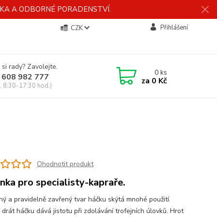
ÍDKA A ODBORNÉ PORADENSTVÍ.
Přihlášení
CZK
 si rady? Zavolejte.
0
ks
 608 982 777
za
0 Kč
, 8:30-17:30 hod.)
Ohodnotit produkt
nka pro specialisty-kapraře.
ný a pravidelně zavřený tvar háčku skýtá mnohé použití.
í drát háčku dává jistotu při zdolávání trofejních úlovků. Hrot