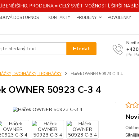
ÍBENĚJŠÍHO. PRODEJNA = CELÝ SVĚT MOŽNOSTÍ, ŠIRŠÍ NAB
ADOVÁ DOSTUPNOST
KONTAKTY
PRODEJNY
POVOLENKY
Nevíte
Hledat
+420
(Po-Pá
HÁČKY, DVOJHÁČKY, TROJHÁČKY
Háček OWNER 50923 C-3 4
ek OWNER 50923 C-3 4
Novi
Oblíbe
Silnějš