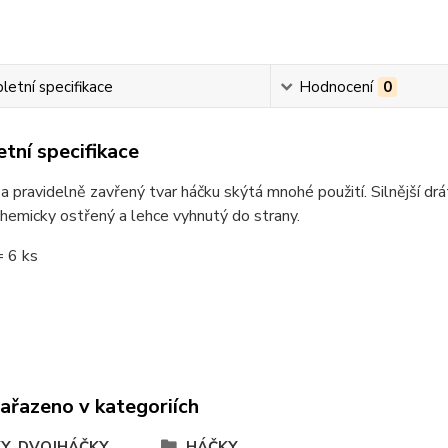
etní specifikace
Hodnocení
0
tní specifikace
a pravidelně zavřený tvar háčku skýtá mnohé použití. Silnější drát
chemicky ostřený a lehce vyhnutý do strany.
= 6 ks
zařazeno v kategoriích
Y, DVOJHÁČKY,
HÁČKY