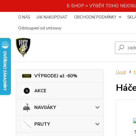
E-SHOP = VÝBĚR TOHO NEJOBL
O NÁS
JAK NAKUPOVAT
OBCHODNÍ PODMÍNKY
SKL
Odstoupení od smlouvy
Úvod
VÝPRODEJ až -60%
Háč
AKCE
NAVIJÁKY
PRUTY