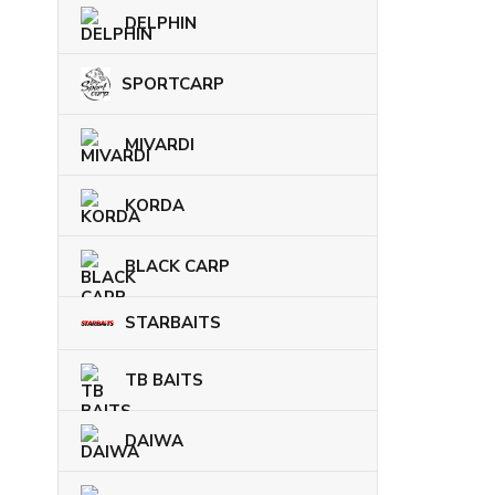
DELPHIN
SPORTCARP
MIVARDI
KORDA
BLACK CARP
STARBAITS
TB BAITS
DAIWA