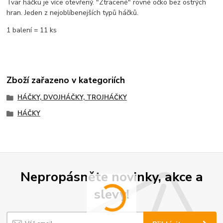
Tvar háčku je více otevřený. "Ztracené" rovné očko bez ostrých
hran. Jeden z nejoblíbenejších typů háčků.
1 balení = 11 ks
Zboží zařazeno v kategoriích
HÁČKY, DVOJHÁČKY, TROJHÁČKY
HÁČKY
Nepropásněte novinky, akce a
slevy!