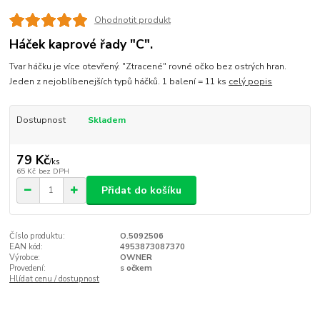
Ohodnotit produkt
Háček kaprové řady "C".
Tvar háčku je více otevřený. "Ztracené" rovné očko bez ostrých hran.
Jeden z nejoblíbenejších typů háčků. 1 balení = 11 ks
celý popis
Dostupnost
Skladem
79 Kč
/
ks
65 Kč
bez DPH
Přidat do košíku
Číslo produktu:
O.5092506
EAN kód:
4953873087370
Výrobce:
OWNER
Provedení:
s očkem
Hlídat cenu / dostupnost