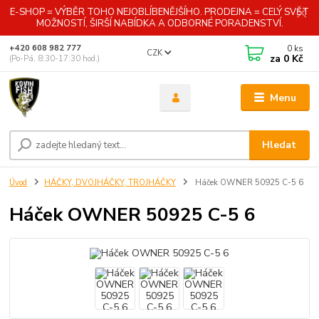
E-SHOP = VÝBĚR TOHO NEJOBLÍBENĚJŠÍHO. PRODEJNA = CELÝ SVĚT
MOŽNOSTÍ, ŠIRŠÍ NABÍDKA A ODBORNÉ PORADENSTVÍ.
0
ks
+420 608 982 777
CZK
za
0 Kč
(Po-Pá, 8:30-17:30 hod.)
Menu
Hledat
Úvod
HÁČKY, DVOJHÁČKY, TROJHÁČKY
Háček OWNER 50925 C-5 6
Háček OWNER 50925 C-5 6