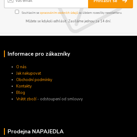
Přihlásit se
Souhlasím se
zpracováním osobních údajů
za účelem rozesílky newsletteru.
Můžete se kdykoli odhlásit. Zasíláme jednou za 14 dní.
Informace pro zákazníky
O nás
Jak nakupovat
Obchodní podmínky
Kontakty
Blog
Vrátit zboží
- odstoupení od smlouvy
Prodejna NAPAJEDLA