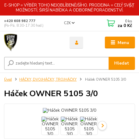
E-SHOP = VÝBĚR TOHO NEJOBLÍBENĚJŠÍHO. PRODEJNA = CELÝ SVĚT
MOŽNOSTÍ, ŠIRŠÍ NABÍDKA A ODBORNÉ PORADENSTVÍ.
0
ks
+420 608 982 777
CZK
za
0 Kč
(Po-Pá, 8:30-17:30 hod.)
Menu
Hledat
Úvod
HÁČKY, DVOJHÁČKY, TROJHÁČKY
Háček OWNER 5105 3/0
Háček OWNER 5105 3/0