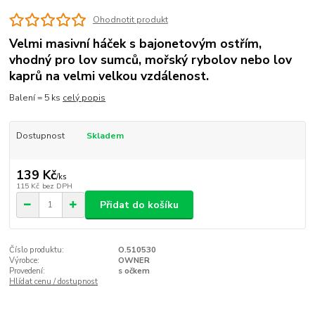
Ohodnotit produkt
Velmi masivní háček s bajonetovým ostřím,
vhodný pro lov sumců, mořský rybolov nebo lov
kaprů na velmi velkou vzdálenost.
Balení = 5 ks
celý popis
Dostupnost
Skladem
139 Kč
/
ks
115 Kč
bez DPH
Přidat do košíku
Číslo produktu:
O.510530
Výrobce:
OWNER
Provedení:
s očkem
Hlídat cenu / dostupnost