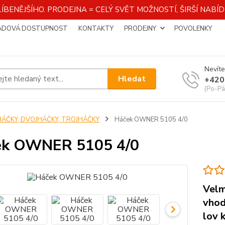
ÍBENĚJŠÍHO. PRODEJNA = CELÝ SVĚT MOŽNOSTÍ, ŠIRŠÍ NAB
ADOVÁ DOSTUPNOST
KONTAKTY
PRODEJNY
POVOLENKY
Nevíte
Hledat
+420
(Po-Pá
HÁČKY, DVOJHÁČKY, TROJHÁČKY
Háček OWNER 5105 4/0
ek OWNER 5105 4/0
Velm
vhod
lov 