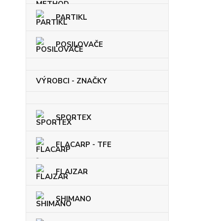
PARTIKL
POSILOVAČE
VÝROBCI - ZNAČKY
SPORTEX
FLACARP - TFE
FLAJZAR
SHIMANO