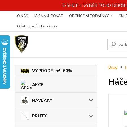
E-SHOP = VÝBĚR TOHO NEJOBL
O NÁS
JAK NAKUPOVAT
OBCHODNÍ PODMÍNKY
SKL
Odstoupení od smlouvy
Úvod
VÝPRODEJ až -60%
Háč
AKCE
NAVIJÁKY
PRUTY