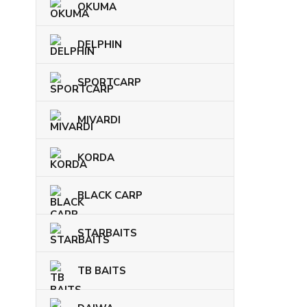
OKUMA
DELPHIN
SPORTCARP
MIVARDI
KORDA
BLACK CARP
STARBAITS
TB BAITS