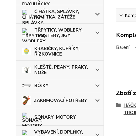
ČIHÁTKA, SPLÁVKY,
Kompl
KRMÍTKA, ZÁTĚŽE
TŘPYTKY, WOBLERY,
Komple
TWISTERY, JIGY
Balení = 
KRABIČKY, KUFŘÍKY,
ŘÍZKOVNICE
KLEŠTĚ, PEANY, PRAKY,
NOŽE
BÓJKY
Zboží 
ZAKRMOVACÍ POTŘEBY
HÁČK
TROJ
SONARY, MOTORY
VYBAVENÍ, DOPLŇKY,