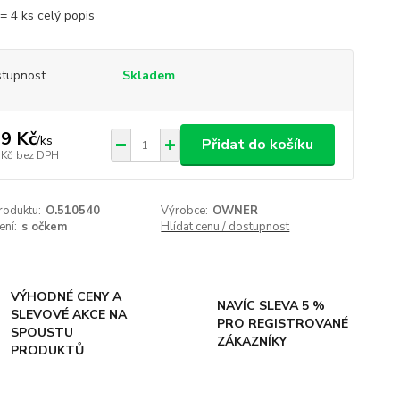
 = 4 ks
celý popis
tupnost
Skladem
9 Kč
/
ks
Přidat do košíku
 Kč
bez DPH
roduktu:
O.510540
Výrobce:
OWNER
ení:
s očkem
Hlídat cenu / dostupnost
VÝHODNÉ CENY A
NAVÍC SLEVA 5 %
SLEVOVÉ AKCE NA
PRO REGISTROVANÉ
SPOUSTU
ZÁKAZNÍKY
PRODUKTŮ