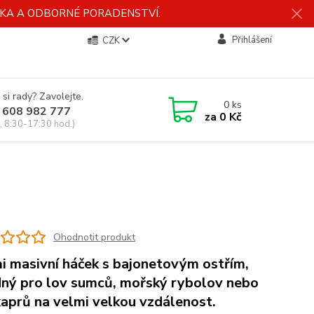
ÍDKA A ODBORNÉ PORADENSTVÍ.
Přihlášení
CZK
 si rady? Zavolejte.
0
ks
 608 982 777
za
0 Kč
, 8:30-17:30 hod.)
Ohodnotit produkt
i masivní háček s bajonetovým ostřím,
ný pro lov sumců, mořský rybolov nebo
kaprů na velmi velkou vzdálenost.