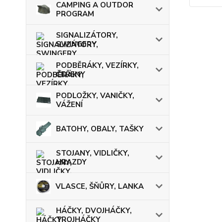
CAMPING A OUTDOR
PROGRAM
SIGNALIZÁTORY,
SWINGERY
PODBĚRÁKY, VEZÍRKY,
ČEŘENY
PODLOŽKY, VANIČKY,
VÁŽENÍ
BATOHY, OBALY, TAŠKY
STOJANY, VIDLIČKY,
HRAZDY
VLASCE, ŠŇŮRY, LANKA
HÁČKY, DVOJHÁČKY,
TROJHÁČKY