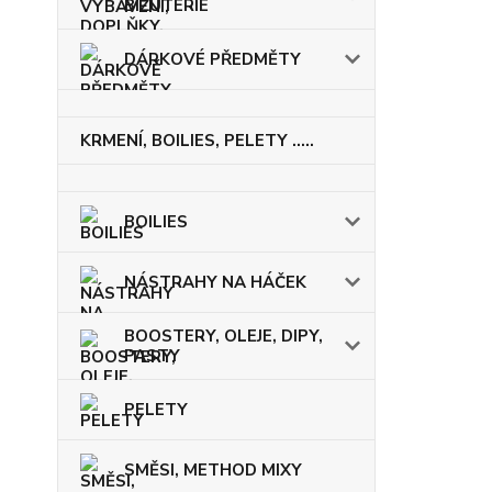
BIŽUTERIE
DÁRKOVÉ PŘEDMĚTY
KRMENÍ, BOILIES, PELETY .....
BOILIES
NÁSTRAHY NA HÁČEK
BOOSTERY, OLEJE, DIPY,
PASTY
PELETY
SMĚSI, METHOD MIXY