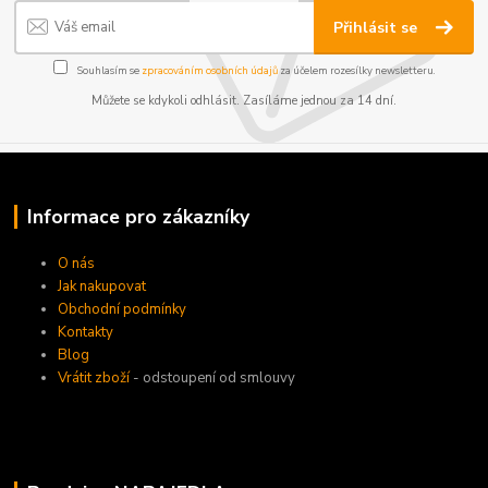
Přihlásit se
Souhlasím se
zpracováním osobních údajů
za účelem rozesílky newsletteru.
Můžete se kdykoli odhlásit. Zasíláme jednou za 14 dní.
Informace pro zákazníky
O nás
Jak nakupovat
Obchodní podmínky
Kontakty
Blog
Vrátit zboží
- odstoupení od smlouvy