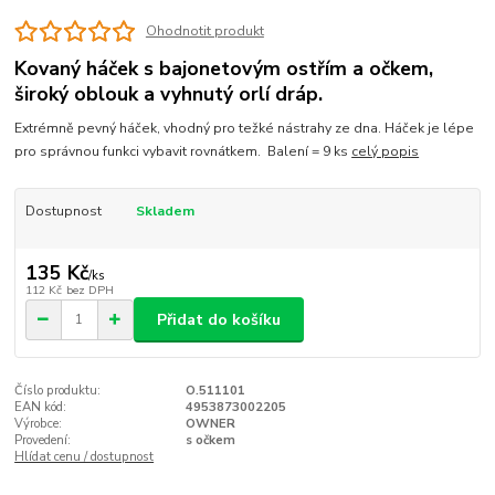
Ohodnotit produkt
Kovaný háček s bajonetovým ostřím a očkem,
široký oblouk a vyhnutý orlí dráp.
Extrémně pevný háček, vhodný pro težké nástrahy ze dna. Háček je lépe
pro správnou funkci vybavit rovnátkem. Balení = 9 ks
celý popis
Dostupnost
Skladem
135 Kč
/
ks
112 Kč
bez DPH
Přidat do košíku
Číslo produktu:
O.511101
EAN kód:
4953873002205
Výrobce:
OWNER
Provedení:
s očkem
Hlídat cenu / dostupnost