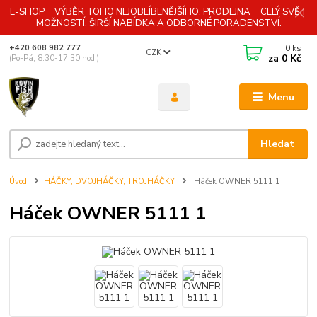
E-SHOP = VÝBĚR TOHO NEJOBLÍBENĚJŠÍHO. PRODEJNA = CELÝ SVĚT
MOŽNOSTÍ, ŠIRŠÍ NABÍDKA A ODBORNÉ PORADENSTVÍ.
0
ks
+420 608 982 777
CZK
za
0 Kč
(Po-Pá, 8:30-17:30 hod.)
Menu
Hledat
Úvod
HÁČKY, DVOJHÁČKY, TROJHÁČKY
Háček OWNER 5111 1
Háček OWNER 5111 1