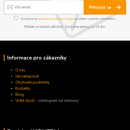
Přihlásit se
Souhlasím se
zpracováním osobních údajů
za účelem rozesílky newsletteru.
Můžete se kdykoli odhlásit. Zasíláme jednou za 14 dní.
Informace pro zákazníky
O nás
Jak nakupovat
Obchodní podmínky
Kontakty
Blog
Vrátit zboží
- odstoupení od smlouvy