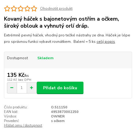
Ohodnotit produkt
Kovaný háček s bajonetovým ostřím a očkem,
široký oblouk a vyhnutý orlí dráp.
Extrémně pevný háček, vhodný pro težké nástrahy ze dna. Háček je lépe
pro správnou funkci vybavit rovnátkem. Balení = 5 ks
celý popis
Dostupnost
Skladem
135 Kč
/
ks
112 Kč
bez DPH
Přidat do košíku
Číslo produktu:
O.511150
EAN kód:
4953873002250
Výrobce:
OWNER
Provedení:
s očkem
Hlídat cenu / dostupnost