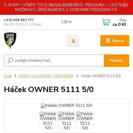
E-SHOP = VÝBĚR TOHO NEJOBLÍBENĚJŠÍHO. PRODEJNA = CELÝ SVĚT
MOŽNOSTÍ, ŠIRŠÍ NABÍDKA A ODBORNÉ PORADENSTVÍ.
0
ks
+420 608 982 777
CZK
za
0 Kč
(Po-Pá, 8:30-17:30 hod.)
Menu
Hledat
Úvod
HÁČKY, DVOJHÁČKY, TROJHÁČKY
Háček OWNER 5111 5/0
Háček OWNER 5111 5/0