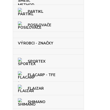
PARTIKL
POSILOVAČE
VÝROBCI - ZNAČKY
SPORTEX
FLACARP - TFE
FLAJZAR
SHIMANO