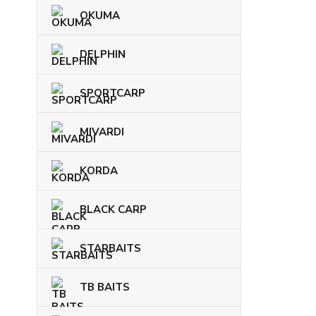
OKUMA
DELPHIN
SPORTCARP
MIVARDI
KORDA
BLACK CARP
STARBAITS
TB BAITS