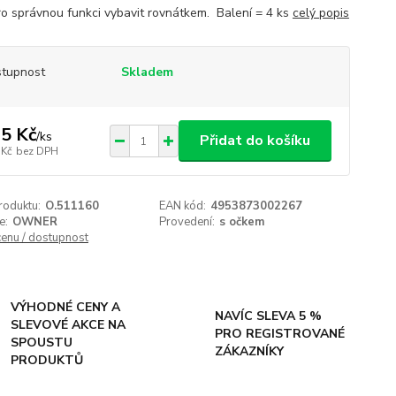
ro správnou funkci vybavit rovnátkem. Balení = 4 ks
celý popis
tupnost
Skladem
5 Kč
/
ks
Přidat do košíku
 Kč
bez DPH
roduktu:
O.511160
EAN kód:
4953873002267
e:
OWNER
Provedení:
s očkem
cenu / dostupnost
VÝHODNÉ CENY A
NAVÍC SLEVA 5 %
SLEVOVÉ AKCE NA
PRO REGISTROVANÉ
SPOUSTU
ZÁKAZNÍKY
PRODUKTŮ