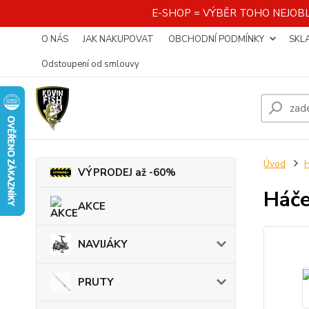
E-SHOP = VÝBĚR TOHO NEJOBL
O NÁS
JAK NAKUPOVAT
OBCHODNÍ PODMÍNKY
SKL
Odstoupení od smlouvy
Úvod
VÝPRODEJ až -60%
Háč
AKCE
NAVIJÁKY
PRUTY