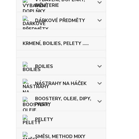
BIŽUTERIE
DÁRKOVÉ PŘEDMĚTY
KRMENÍ, BOILIES, PELETY .....
BOILIES
NÁSTRAHY NA HÁČEK
BOOSTERY, OLEJE, DIPY,
PASTY
PELETY
SMĚSI, METHOD MIXY