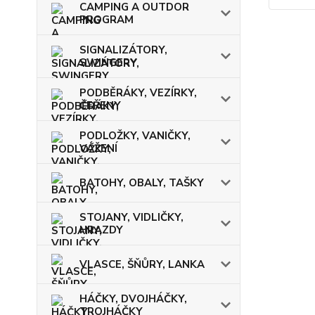
CAMPING A OUTDOR
PROGRAM
SIGNALIZÁTORY,
SWINGERY
PODBĚRÁKY, VEZÍRKY,
ČEŘENY
PODLOŽKY, VANIČKY,
VÁŽENÍ
BATOHY, OBALY, TAŠKY
STOJANY, VIDLIČKY,
HRAZDY
VLASCE, ŠŇŮRY, LANKA
HÁČKY, DVOJHÁČKY,
TROJHÁČKY