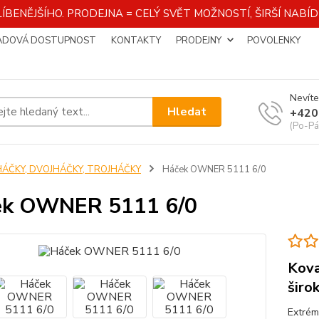
ÍBENĚJŠÍHO. PRODEJNA = CELÝ SVĚT MOŽNOSTÍ, ŠIRŠÍ NAB
ADOVÁ DOSTUPNOST
KONTAKTY
PRODEJNY
POVOLENKY
Nevíte
Hledat
+420
(Po-Pá
HÁČKY, DVOJHÁČKY, TROJHÁČKY
Háček OWNER 5111 6/0
ek OWNER 5111 6/0
Kova
širo
Extrém