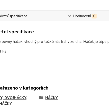
etní specifikace
Hodnocení
0
tní specifikace
pevný háček, vhodný pro težké nástrahy ze dna. Háček je lépe 
4 ks
zařazeno v kategoriích
Y, DVOJHÁČKY,
HÁČKY
HÁČKY