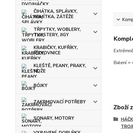
ČIHÁTKA, SPLÁVKY,
KRMÍTKA, ZÁTĚŽE
Kompl
TŘPYTKY, WOBLERY,
TWISTERY, JIGY
Komple
KRABIČKY, KUFŘÍKY,
Extrémně 
ŘÍZKOVNICE
Balení = 
KLEŠTĚ, PEANY, PRAKY,
NOŽE
BÓJKY
ZAKRMOVACÍ POTŘEBY
Zboží 
SONARY, MOTORY
HÁČK
TROJ
VYBAVENÍ, DOPLŇKY,