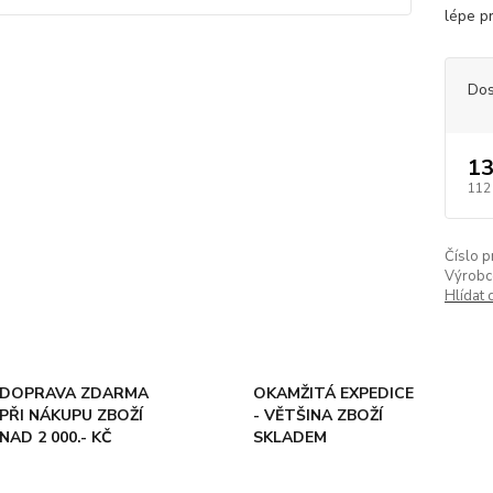
lépe p
Dos
13
112
Číslo p
Výrobc
Hlídat 
DOPRAVA ZDARMA
OKAMŽITÁ EXPEDICE
PŘI NÁKUPU ZBOŽÍ
- VĚTŠINA ZBOŽÍ
NAD 2 000.- KČ
SKLADEM