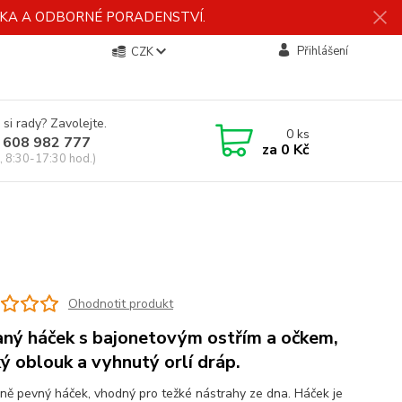
ÍDKA A ODBORNÉ PORADENSTVÍ.
Přihlášení
CZK
 si rady? Zavolejte.
0
ks
 608 982 777
za
0 Kč
, 8:30-17:30 hod.)
Ohodnotit produkt
ný háček s bajonetovým ostřím a očkem,
ký oblouk a vyhnutý orlí dráp.
ně pevný háček, vhodný pro težké nástrahy ze dna. Háček je