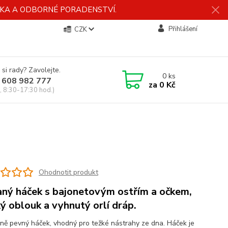
ÍDKA A ODBORNÉ PORADENSTVÍ.
Přihlášení
CZK
 si rady? Zavolejte.
0
ks
 608 982 777
za
0 Kč
, 8:30-17:30 hod.)
Ohodnotit produkt
ný háček s bajonetovým ostřím a očkem,
ký oblouk a vyhnutý orlí dráp.
ně pevný háček, vhodný pro težké nástrahy ze dna. Háček je