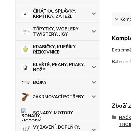
ČIHÁTKA, SPLÁVKY,
KRMÍTKA, ZÁTĚŽE
Kompl
TŘPYTKY, WOBLERY,
TWISTERY, JIGY
Komple
KRABIČKY, KUFŘÍKY,
Extrémně 
ŘÍZKOVNICE
Balení = 
KLEŠTĚ, PEANY, PRAKY,
NOŽE
BÓJKY
ZAKRMOVACÍ POTŘEBY
Zboží 
SONARY, MOTORY
HÁČK
TROJ
VYBAVENÍ, DOPLŇKY,