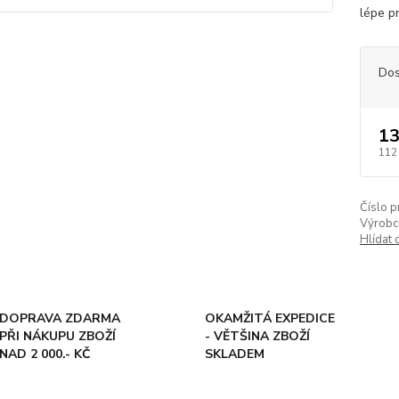
lépe p
Dos
13
112
Číslo p
Výrobc
Hlídat 
DOPRAVA ZDARMA
OKAMŽITÁ EXPEDICE
PŘI NÁKUPU ZBOŽÍ
- VĚTŠINA ZBOŽÍ
NAD 2 000.- KČ
SKLADEM