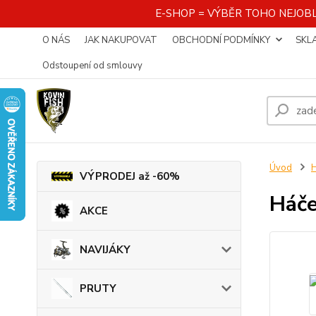
E-SHOP = VÝBĚR TOHO NEJOBL
O NÁS
JAK NAKUPOVAT
OBCHODNÍ PODMÍNKY
SKL
Odstoupení od smlouvy
Úvod
VÝPRODEJ až -60%
Háč
AKCE
NAVIJÁKY
PRUTY