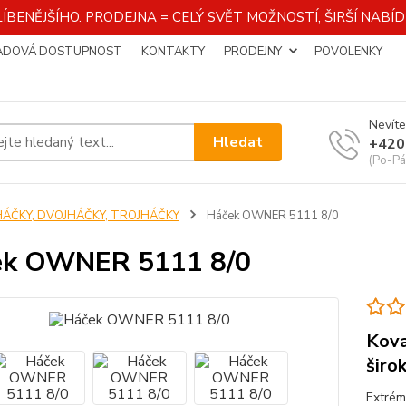
ÍBENĚJŠÍHO. PRODEJNA = CELÝ SVĚT MOŽNOSTÍ, ŠIRŠÍ NAB
ADOVÁ DOSTUPNOST
KONTAKTY
PRODEJNY
POVOLENKY
Nevíte
Hledat
+420
(Po-Pá
HÁČKY, DVOJHÁČKY, TROJHÁČKY
Háček OWNER 5111 8/0
ek OWNER 5111 8/0
Kova
širo
Extrém