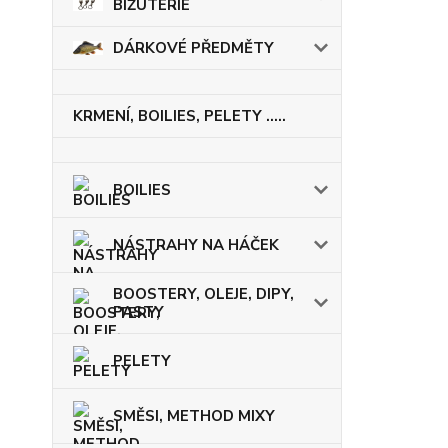
BIŽUTERIE
DÁRKOVÉ PŘEDMĚTY
KRMENÍ, BOILIES, PELETY .....
BOILIES
NÁSTRAHY NA HÁČEK
BOOSTERY, OLEJE, DIPY,
PASTY
PELETY
SMĚSI, METHOD MIXY