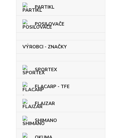
PARTIKL
POSILOVAČE
VÝROBCI - ZNAČKY
SPORTEX
FLACARP - TFE
FLAJZAR
SHIMANO
OKUMA