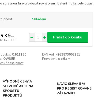
ro správnou funkci vybavit rovnátkem. Balení = 3 ks
celý popis
tupnost
Skladem
5 Kč
/
ks
Přidat do košíku
 Kč
bez DPH
roduktu:
O.511180
EAN kód:
4953873002281
e:
OWNER
Provedení:
s očkem
cenu / dostupnost
VÝHODNÉ CENY A
NAVÍC SLEVA 5 %
SLEVOVÉ AKCE NA
PRO REGISTROVANÉ
SPOUSTU
ZÁKAZNÍKY
PRODUKTŮ